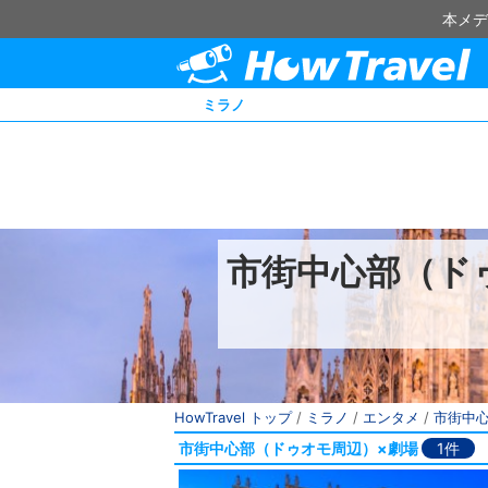
本メデ
ミラノ
市街中心部（ド
HowTravel トップ
/
ミラノ
/
エンタメ
/
市街中
市街中心部（ドゥオモ周辺）×劇場
1件