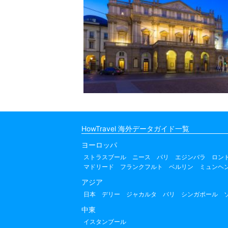
HowTravel 海外データガイド一覧
ヨーロッパ
ストラスブール
ニース
パリ
エジンバラ
ロン
マドリード
フランクフルト
ベルリン
ミュンヘ
アジア
日本
デリー
ジャカルタ
バリ
シンガポール
中東
イスタンブール