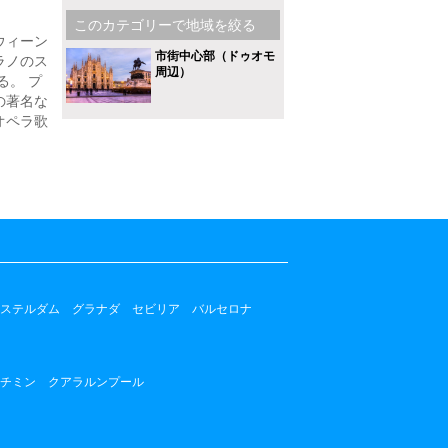
このカテゴリーで地域を絞る
ウィーン
市街中心部（ドゥオモ
ラノのス
周辺）
る。 プ
の著名な
オペラ歌
ステルダム
グラナダ
セビリア
バルセロナ
チミン
クアラルンプール