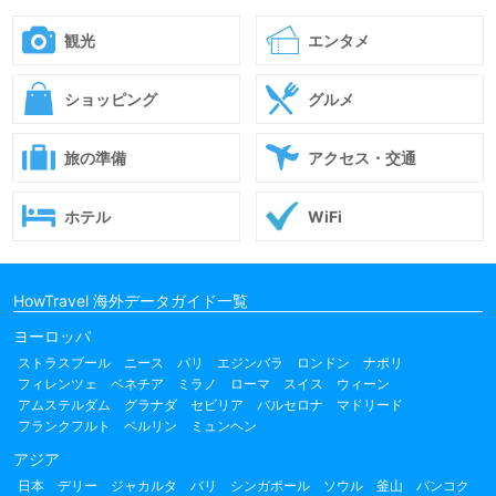
観光
エンタメ
ショッピング
グルメ
旅の準備
アクセス・交通
ホテル
WiFi
HowTravel 海外データガイド一覧
ヨーロッパ
ストラスブール
ニース
パリ
エジンバラ
ロンドン
ナポリ
フィレンツェ
ベネチア
ミラノ
ローマ
スイス
ウィーン
アムステルダム
グラナダ
セビリア
バルセロナ
マドリード
フランクフルト
ベルリン
ミュンヘン
アジア
日本
デリー
ジャカルタ
バリ
シンガポール
ソウル
釜山
バンコク