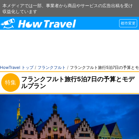
本メディアでは一部、事業者から商品やサービスの広告出稿を受け
収益化しています
都市変更
HowTravel トップ
/
フランクフルト
/
フランクフルト旅行5泊7日の予算と
フランクフルト旅行5泊7日の予算とモデ
特集
ルプラン