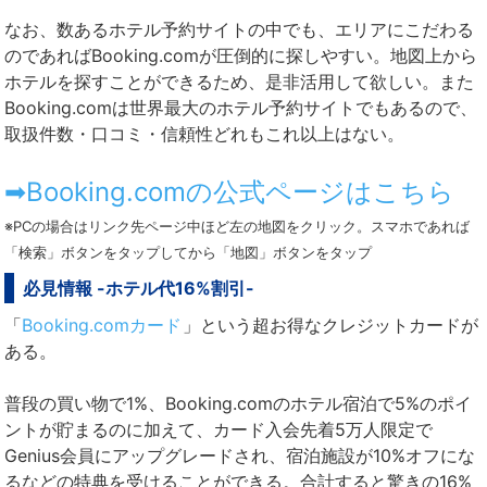
なお、数あるホテル予約サイトの中でも、エリアにこだわる
のであればBooking.comが圧倒的に探しやすい。地図上から
ホテルを探すことができるため、是非活用して欲しい。また
Booking.comは世界最大のホテル予約サイトでもあるので、
取扱件数・口コミ・信頼性どれもこれ以上はない。
➡Booking.comの公式ページはこちら
※PCの場合はリンク先ページ中ほど左の地図をクリック。スマホであれば
「検索」ボタンをタップしてから「地図」ボタンをタップ
必見情報 -ホテル代16%割引-
「
Booking.comカード
」という超お得なクレジットカードが
ある。
普段の買い物で1%、Booking.comのホテル宿泊で5%のポイ
ントが貯まるのに加えて、カード入会先着5万人限定で
Genius会員にアップグレードされ、宿泊施設が10%オフにな
るなどの特典を受けることができる。合計すると驚きの16%