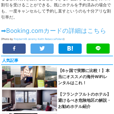
割引を受けることができる。既にホテルを予約済みの場合で
も、一度キャンセルして予約し直すというのも十分アリな割
引率だ。
➡Booking.comカードの詳細はこちら
(Photo by
Polybert49
Jeremy Keith
RebeccaPollard
)
人気記事
【6ヶ国で実際に比較！】本
当にオススメの海外WiFiレ
ンタルはこれ！
【フランクフルトのホテル】
避けるべき危険地区の解説・
お勧めホテル紹介