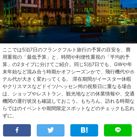
ここでは5泊7日のフランクフルト旅行の予算の目安を、費
用重視の「最低予算」と、時間や利便性重視の「平均的予
算」の2タイプに分けてご紹介。同じ5泊7日でも、GWや年
末年始など混み合う時期かオフシーズンかで、飛行機代やホ
テル代が大きく変わってくる。 滞在期間がイースター休暇
やクリスマスなどドイツ/ヘッセン州の祝祭日に重なる場合
は、ショップやレストラン、観光地などの休業情報や、交通
機関の運行状況も確認しておこう。もちろん、訪れる時期な
らではのイベントや期間限定スポットなどのチェックも忘れ
ずに。