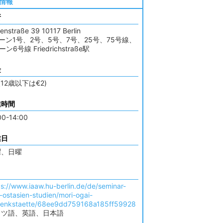
情報
所
senstraße 39 10117 Berlin
ーン1号、2号、5号、7号、25号、75号線、
ン6号線 Friedrichstraße駅
金
 (12歳以下は€2)
業時間
00-14:00
業日
曜、日曜
ps://www.iaaw.hu-berlin.de/de/seminar-
r-ostasien-studien/mori-ogai-
enkstaette/68ee9dd759168a185ff59928
イツ語、英語、日本語