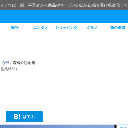
ィアでは一部、事業者から商品やサービスの広告出稿を受け収益化して
観光
エンタメ
ショッピング
グルメ
旅の準備
中心部
/
森鴎外記念館
・営業時間）
はてぶ