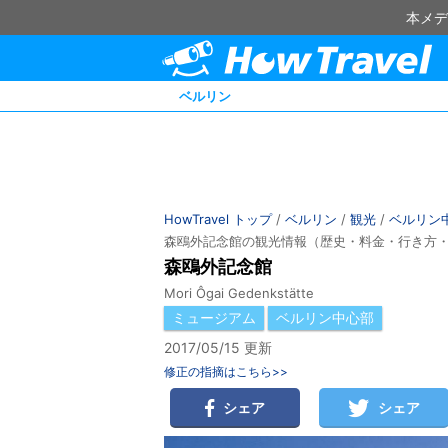
本メデ
ベルリン
HowTravel トップ
/
ベルリン
/
観光
/
ベルリン
森鴎外記念館の観光情報（歴史・料金・行き方
森鴎外記念館
Mori Ôgai Gedenkstätte
ミュージアム
ベルリン中心部
2017/05/15 更新
修正の指摘はこちら>>
シェア
シェア