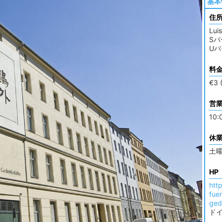
基本
住
Lui
Sバ
Uバー
料
€3
営
10:
休
土
HP
htt
fue
ged
ド