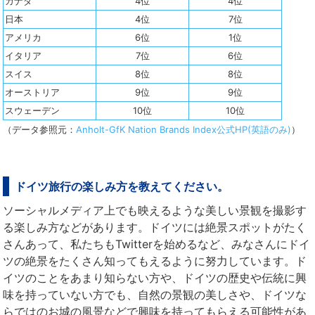
カナダ
4位
4位
日本
4位
7位
アメリカ
6位
1位
イタリア
7位
6位
スイス
8位
8位
オーストリア
9位
9位
スウェーデン
10位
10位
（データ参照元：
Anholt-GfK Nation Brands Index公式HP(英語のみ)
）
ドイツ旅行の楽しみ方を教えてください。
ソーシャルメディア上でも映えるような美しい景観を撮影す
る楽しみ方などがあります。ドイツには絶景スポットがたく
さんあって、私たちもTwitterを始めるなど、みなさんにドイ
ツの絶景をたくさん知ってもえるように努力しています。ド
イツのことをあまり知らない方や、ドイツの歴史や伝統に興
味を持っていない方でも、自然の景観の美しさや、ドイツな
らではのお城の風景などで興味を持ってもらえる可能性があ