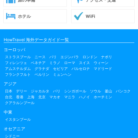
ホテル
WiFi
HowTravel 海外データガイド一覧
ヨーロッパ
ストラスブール
ニース
パリ
エジンバラ
ロンドン
ナポリ
フィレンツェ
ベネチア
ミラノ
ローマ
スイス
ウィーン
アムステルダム
グラナダ
セビリア
バルセロナ
マドリード
フランクフルト
ベルリン
ミュンヘン
アジア
日本
デリー
ジャカルタ
バリ
シンガポール
ソウル
釜山
バンコク
台北
香港
上海
北京
マカオ
マニラ
ハノイ
ホーチミン
クアラルンプール
中東
イスタンブール
オセアニア
シドニー