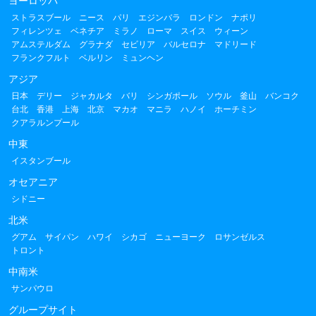
ヨーロッパ
ストラスブール
ニース
パリ
エジンバラ
ロンドン
ナポリ
フィレンツェ
ベネチア
ミラノ
ローマ
スイス
ウィーン
アムステルダム
グラナダ
セビリア
バルセロナ
マドリード
フランクフルト
ベルリン
ミュンヘン
アジア
日本
デリー
ジャカルタ
バリ
シンガポール
ソウル
釜山
バンコク
台北
香港
上海
北京
マカオ
マニラ
ハノイ
ホーチミン
クアラルンプール
中東
イスタンブール
オセアニア
シドニー
北米
グアム
サイパン
ハワイ
シカゴ
ニューヨーク
ロサンゼルス
トロント
中南米
サンパウロ
グループサイト