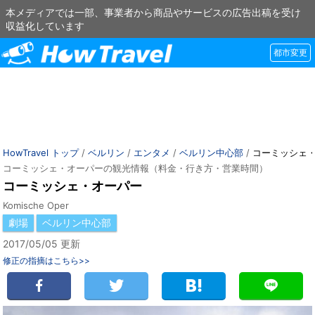
本メディアでは一部、事業者から商品やサービスの広告出稿を受け
収益化しています
都市変更
HowTravel トップ
/
ベルリン
/
エンタメ
/
ベルリン中心部
/
コーミッシェ
コーミッシェ・オーパーの観光情報（料金・行き方・営業時間）
コーミッシェ・オーパー
Komische Oper
劇場
ベルリン中心部
2017/05/05 更新
修正の指摘はこちら>>