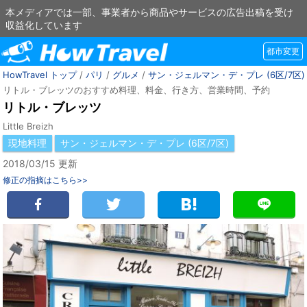
本メディアでは一部、事業者から商品やサービスの広告出稿を受け
収益化しています
都市変更
HowTravel トップ
/
パリ
/
グルメ
/
サン・ジェルマン・デ・プレ (6区/7区)
リトル・ブレッツのおすすめ料理、料金、行き方、営業時間、予約
リトル・ブレッツ
Little Breizh
現地料理
サン・ジェルマン・デ・プレ (6区/7区)
2018/03/15 更新
修正の指摘はこちら>>