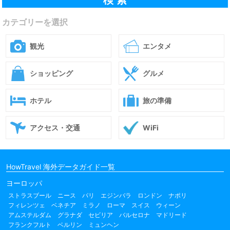
カテゴリーを選択
観光
エンタメ
ショッピング
グルメ
ホテル
旅の準備
アクセス・交通
WiFi
HowTravel 海外データガイド一覧
ヨーロッパ
ストラスブール
ニース
パリ
エジンバラ
ロンドン
ナポリ
フィレンツェ
ベネチア
ミラノ
ローマ
スイス
ウィーン
アムステルダム
グラナダ
セビリア
バルセロナ
マドリード
フランクフルト
ベルリン
ミュンヘン