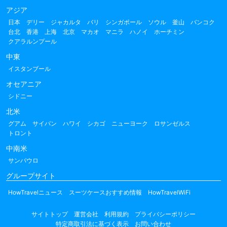
アジア
日本
デリー
ジャカルタ
バリ
シンガポール
ソウル
釜山
バンコク
台北
香港
上海
北京
マカオ
マニラ
ハノイ
ホーチミン
クアラルンプール
中東
イスタンブール
オセアニア
シドニー
北米
グアム
サイパン
ハワイ
シカゴ
ニューヨーク
ロサンゼルス
トロント
中南米
サンパウロ
グループサイト
HowTravelニュース
スーツケースおすすめ情報
HowTravelWiFi
サイトトップ
運営会社
利用規約
プライバシーポリシー
特定商取引法に基づく表示
お問い合わせ