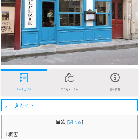
データガイド
アクセス・予約
基本情報
データガイド
目次
[
閉じる
]
1
概要