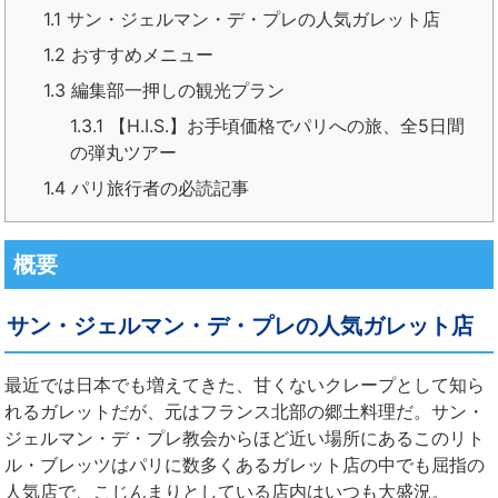
1.1
サン・ジェルマン・デ・プレの人気ガレット店
1.2
おすすめメニュー
1.3
編集部一押しの観光プラン
1.3.1
【H.I.S.】お手頃価格でパリへの旅、全5日間
の弾丸ツアー
1.4
パリ旅行者の必読記事
概要
サン・ジェルマン・デ・プレの人気ガレット店
最近では日本でも増えてきた、甘くないクレープとして知ら
れるガレットだが、元はフランス北部の郷土料理だ。
サン・
ジェルマン・デ・プレ教会
からほど近い場所にあるこのリト
ル・ブレッツはパリに数多くあるガレット店の中でも屈指の
人気店で、こじんまりとしている店内はいつも大盛況。