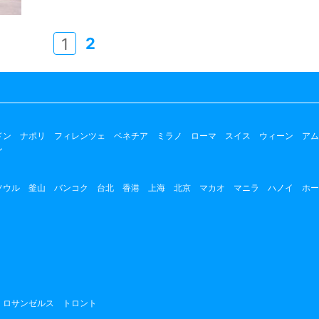
2
1
ドン
ナポリ
フィレンツェ
ベネチア
ミラノ
ローマ
スイス
ウィーン
アム
ン
ソウル
釜山
バンコク
台北
香港
上海
北京
マカオ
マニラ
ハノイ
ホー
ロサンゼルス
トロント