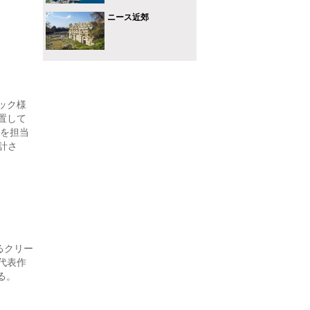
ニース近郊
ック様
位置して
改修を担当
設計さ
るクリー
代表作
る。