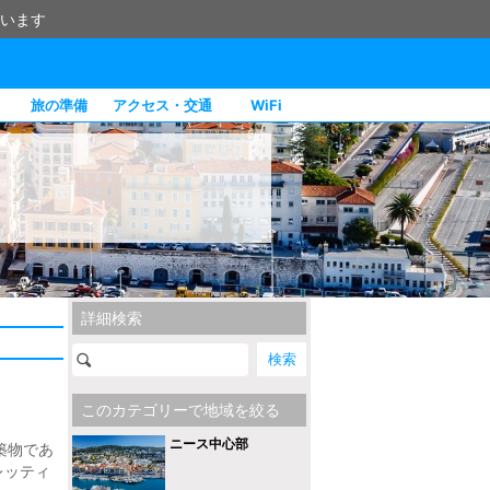
います
旅の準備
アクセス・交通
WiFi
詳細検索
このカテゴリーで地域を絞る
ニース中心部
建築物であ
レッティ