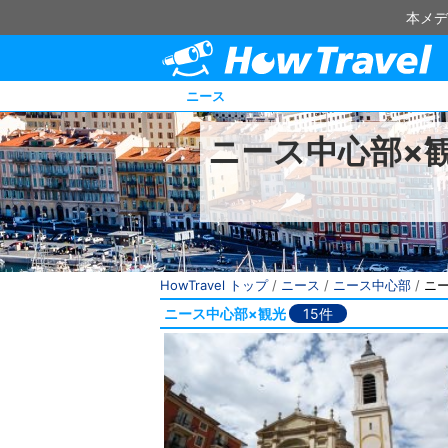
本メデ
ニース
ニース中心部×
HowTravel トップ
/
ニース
/
ニース中心部
/
ニ
ニース中心部×観光
15件