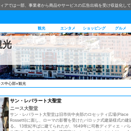
ィアでは一部、事業者から商品やサービスの広告出稿を受け収益化して
観光
エンタメ
ショッピング
グルメ
観光
ース中心部×観光
サン・レパラート大聖堂
ニース大聖堂
サン・レパラート大聖堂は旧市街中央部のロセッティ広場(Place
Rossetti)に面し、ローマの影響を受けたバロック式建築様式の
る。 13世紀半ばに建てられたが、1649年に司教ディディエ・パ