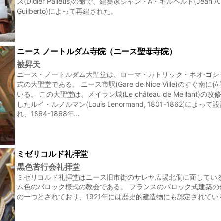
ス(Didier Palletis)の命で、建築家ジャン・A・ギルベルト(Jean A.
Guilberto)によって再建された。
ニース ノートルダム寺院（ニース聖母寺院）
被昇天
ニース・ノートルダム大聖堂は、ローマ・カトリック・ネオ·ゴシ
式の大聖堂である。 ニース市駅(Gare de Nice Ville)のすぐ南に
いる。 この大聖堂は、メイラン城(Le château de Meillant)の
したルイ・ルノルマン(Louis Lenormand, 1801-1862)によって
れ、1864-1868年…
ミゼリコルド礼拝堂
黒色苦行会礼拝堂
ミゼリコルド礼拝堂はニース旧市街のサレヤ広場北側に面してい
ム色のバロック様式の教会である。 フランスのバロック式建築の
の一つとされており、1921年には歴史的建造物にも認定されてい