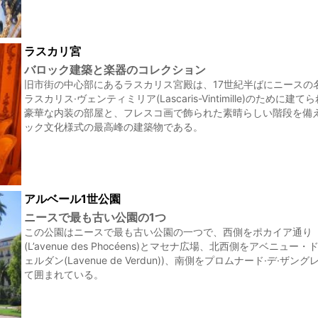
ラスカリ宮
バロック建築と楽器のコレクション
旧市街の中心部にあるラスカリス宮殿は、17世紀半ばにニースの
ラスカリス·ヴェンティミリア(Lascaris-Vintimille)のために建て
豪華な内装の部屋と、フレスコ画で飾られた素晴らしい階段を備
ック文化様式の最高峰の建築物である。
アルベール1世公園
ニースで最も古い公園の1つ
この公園はニースで最も古い公園の一つで、西側をポカイア通り
(L’avenue des Phocéens)とマセナ広場、北西側をアベニュー
ェルダン(Lavenue de Verdun))、南側をプロムナード·デ·ザン
て囲まれている。