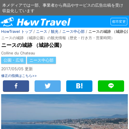
本メディアでは一部、事業者から商品やサービスの広告出稿を受け
収益化しています
都市変更
HowTravel トップ
/
ニース
/
観光
/
ニース中心部
/
ニースの城跡 （城跡公
ニースの城跡 （城跡公園）の観光情報（歴史・行き方・営業時間）
ニースの城跡 （城跡公園）
Colline du Chateau
公園・広場
ニース中心部
2017/05/05 更新
修正の指摘はこちら>>