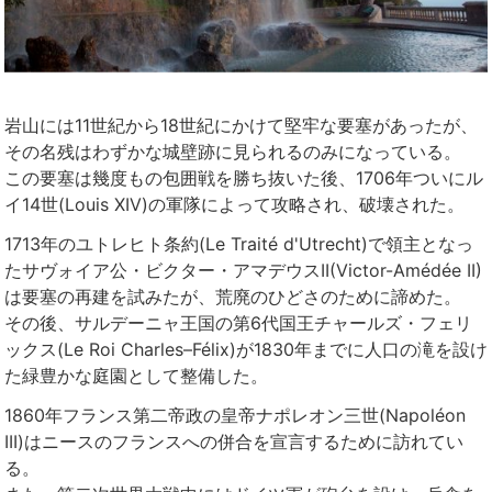
岩山には11世紀から18世紀にかけて堅牢な要塞があったが、
その名残はわずかな城壁跡に見られるのみになっている。
この要塞は幾度もの包囲戦を勝ち抜いた後、1706年ついにル
イ14世(Louis XIV)の軍隊によって攻略され、破壊された。
1713年のユトレヒト条約(Le Traité d'Utrecht)で領主となっ
たサヴォイア公・ビクター・アマデウスII(Victor-Amédée II)
は要塞の再建を試みたが、荒廃のひどさのために諦めた。
その後、サルデーニャ王国の第6代国王チャールズ・フェリ
ックス(Le Roi Charles–Félix)が1830年までに人口の滝を設け
た緑豊かな庭園として整備した。
1860年フランス第二帝政の皇帝ナポレオン三世(Napoléon
III)はニースのフランスへの併合を宣言するために訪れてい
る。