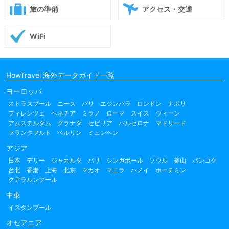
旅の準備
アクセス・交通
WiFi
HowTravel 海外データガイド一覧
ヨーロッパ
ストラスブール
ニース
パリ
エジンバラ
ロンドン
ナポリ
フィレンツェ
ベネチア
ミラノ
ローマ
スイス
ウィーン
アムステルダム
グラナダ
セビリア
バルセロナ
マドリード
フランクフルト
ベルリン
ミュンヘン
アジア
日本
デリー
ジャカルタ
バリ
シンガポール
ソウル
釜山
バンコク
台北
香港
上海
北京
マカオ
マニラ
ハノイ
ホーチミン
クアラルンプール
中東
イスタンブール
オセアニア