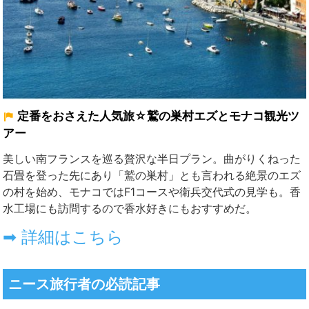
定番をおさえた人気旅☆鷲の巣村エズとモナコ観光ツ
アー
美しい南フランスを巡る贅沢な半日プラン。曲がりくねった
石畳を登った先にあり「鷲の巣村」とも言われる絶景のエズ
の村を始め、モナコではF1コースや衛兵交代式の見学も。香
水工場にも訪問するので香水好きにもおすすめだ。
➡ 詳細はこちら
ニース旅行者の必読記事