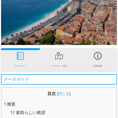
データガイド
アクセス・入場
基本情報
データガイド
目次
[
閉じる
]
1
概要
1.1
素晴らしい眺望