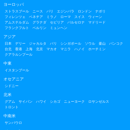
ヨーロッパ
ストラスブール
ニース
パリ
エジンバラ
ロンドン
ナポリ
フィレンツェ
ベネチア
ミラノ
ローマ
スイス
ウィーン
アムステルダム
グラナダ
セビリア
バルセロナ
マドリード
フランクフルト
ベルリン
ミュンヘン
アジア
日本
デリー
ジャカルタ
バリ
シンガポール
ソウル
釜山
バンコク
台北
香港
上海
北京
マカオ
マニラ
ハノイ
ホーチミン
クアラルンプール
中東
イスタンブール
オセアニア
シドニー
北米
グアム
サイパン
ハワイ
シカゴ
ニューヨーク
ロサンゼルス
トロント
中南米
サンパウロ