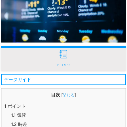
データガイド
データガイド
目次
[
閉じる
]
1
ポイント
1.1
気候
1.2
時差