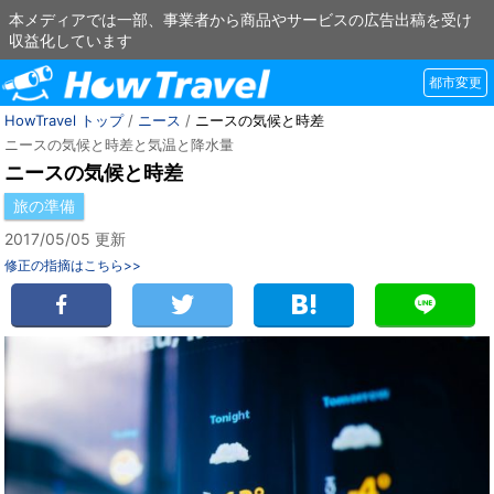
本メディアでは一部、事業者から商品やサービスの広告出稿を受け
収益化しています
都市変更
HowTravel トップ
/
ニース
/
ニースの気候と時差
ニースの気候と時差と気温と降水量
ニースの気候と時差
旅の準備
2017/05/05 更新
修正の指摘はこちら>>