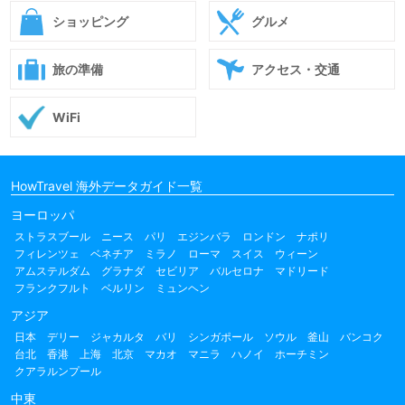
ショッピング
グルメ
旅の準備
アクセス・交通
WiFi
HowTravel 海外データガイド一覧
ヨーロッパ
ストラスブール
ニース
パリ
エジンバラ
ロンドン
ナポリ
フィレンツェ
ベネチア
ミラノ
ローマ
スイス
ウィーン
アムステルダム
グラナダ
セビリア
バルセロナ
マドリード
フランクフルト
ベルリン
ミュンヘン
アジア
日本
デリー
ジャカルタ
バリ
シンガポール
ソウル
釜山
バンコク
台北
香港
上海
北京
マカオ
マニラ
ハノイ
ホーチミン
クアラルンプール
中東