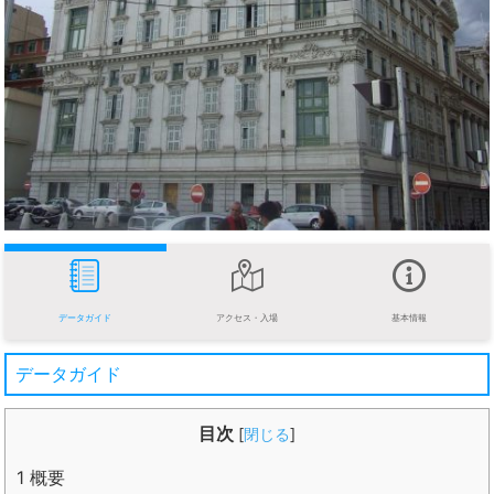
データガイド
アクセス・入場
基本情報
データガイド
目次
[
閉じる
]
1
概要