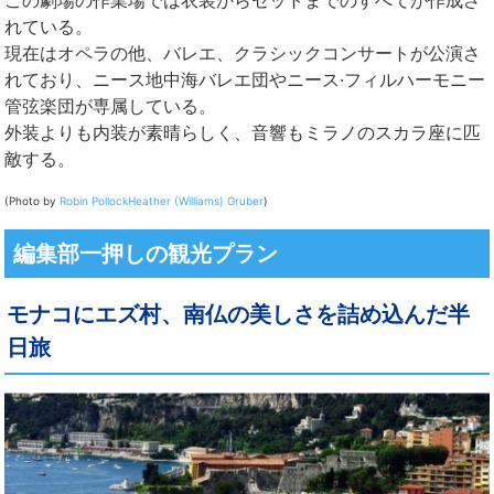
この劇場の作業場では衣装からセットまでのすべてが作成さ
れている。
現在はオペラの他、バレエ、クラシックコンサートが公演さ
れており、ニース地中海バレエ団やニース·フィルハーモニー
管弦楽団が専属している。
外装よりも内装が素晴らしく、音響もミラノのスカラ座に匹
敵する。
(Photo by
Robin Pollock
Heather (Williams) Gruber
)
編集部一押しの観光プラン
モナコにエズ村、南仏の美しさを詰め込んだ半
日旅