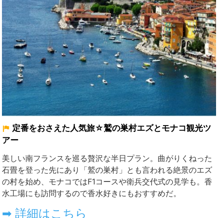
定番をおさえた人気旅☆鷲の巣村エズとモナコ観光ツ
アー
美しい南フランスを巡る贅沢な半日プラン。曲がりくねった
石畳を登った先にあり「鷲の巣村」とも言われる絶景のエズ
の村を始め、モナコではF1コースや衛兵交代式の見学も。香
水工場にも訪問するので香水好きにもおすすめだ。
➡ 詳細はこちら