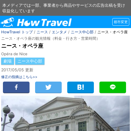
本メディアでは一部、事業者から商品やサービスの広告出稿を受け
収益化しています
都市変更
HowTravel トップ
/
ニース
/
エンタメ
/
ニース中心部
/
ニース・オペラ座
ニース・オペラ座の観光情報（料金・行き方・営業時間）
ニース・オペラ座
Opéra de Nice
劇場
ニース中心部
2017/05/05 更新
修正の指摘はこちら>>