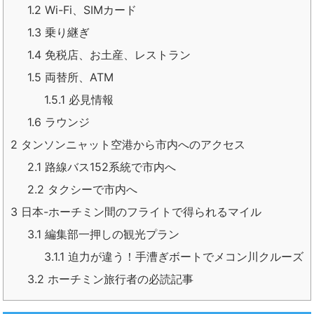
1.2
Wi-Fi、SIMカード
1.3
乗り継ぎ
1.4
免税店、お土産、レストラン
1.5
両替所、ATM
1.5.1
必見情報
1.6
ラウンジ
2
タンソンニャット空港から市内へのアクセス
2.1
路線バス152系統で市内へ
2.2
タクシーで市内へ
3
日本-ホーチミン間のフライトで得られるマイル
3.1
編集部一押しの観光プラン
3.1.1
迫力が違う！手漕ぎボートでメコン川クルーズ
3.2
ホーチミン旅行者の必読記事