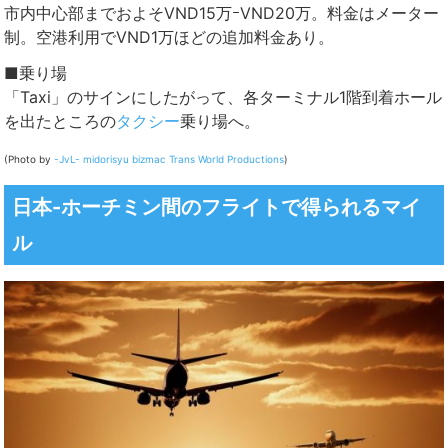
市内中心部までおよそVND15万ｰVND20万。料金はメーター
制。空港利用でVND1万ほどの追加料金あり。
■乗り場
「Taxi」のサインにしたがって、各ターミナル1階到着ホール
を出たところの
タクシー
乗り場へ。
(Photo by
-JvL-
midorisyu
bizmac
Trans World Productions
)
日本-ホーチミン間のフライトで得られるマイ
ル