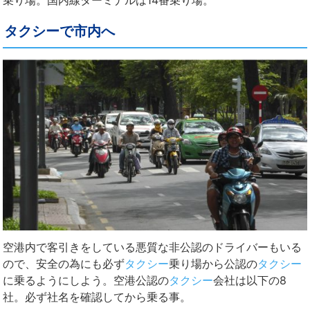
乗り場。国内線ターミナルは14番乗り場。
タクシーで市内へ
空港内で客引きをしている悪質な非公認のドライバーもいる
ので、安全の為にも必ず
タクシー
乗り場から公認の
タクシー
に乗るようにしよう。空港公認の
タクシー
会社は以下の8
社。必ず社名を確認してから乗る事。