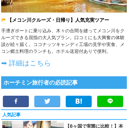
【メコン川クルーズ・日帰り】人気充実ツアー
手漕ぎボートに乗り込み、木々の合間を縫ってメコン川をク
ルーズできる屈指の大人気プラン。口コミにも大興奮の体験
談が続々届く。ココナッツキャンディ工場の見学や実食、メ
コン郷土料理のランチも。ホテル送迎付ありで便利。
➡ 詳細はこちら
ホーチミン旅行者の必読記事
人気記事
【6ヶ国で実際に比較！】本