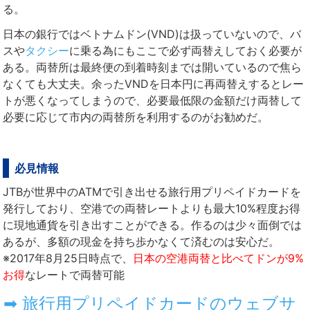
る。
日本の銀行ではベトナムドン(VND)は扱っていないので、バ
スや
タクシー
に乗る為にもここで必ず両替えしておく必要が
ある。両替所は最終便の到着時刻までは開いているので焦ら
なくても大丈夫。余ったVNDを日本円に再両替えするとレー
トが悪くなってしまうので、必要最低限の金額だけ両替して
必要に応じて市内の両替所を利用するのがお勧めだ。
必見情報
JTBが世界中のATMで引き出せる旅行用プリペイドカードを
発行しており、空港での両替レートよりも最大10%程度お得
に現地通貨を引き出すことができる。作るのは少々面倒では
あるが、多額の現金を持ち歩かなくて済むのは安心だ。
※2017年8月25日時点で、
日本の空港両替と比べてドンが9%
お得
なレートで両替可能
➡ 旅行用プリペイドカードのウェブサ