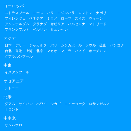
ヨーロッパ
ストラスブール
ニース
パリ
エジンバラ
ロンドン
ナポリ
フィレンツェ
ベネチア
ミラノ
ローマ
スイス
ウィーン
アムステルダム
グラナダ
セビリア
バルセロナ
マドリード
フランクフルト
ベルリン
ミュンヘン
アジア
日本
デリー
ジャカルタ
バリ
シンガポール
ソウル
釜山
バンコク
台北
香港
上海
北京
マカオ
マニラ
ハノイ
ホーチミン
クアラルンプール
中東
イスタンブール
オセアニア
シドニー
北米
グアム
サイパン
ハワイ
シカゴ
ニューヨーク
ロサンゼルス
トロント
中南米
サンパウロ