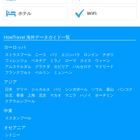
ホテル
WiFi
HowTravel 海外データガイド一覧
ヨーロッパ
ストラスブール
ニース
パリ
エジンバラ
ロンドン
ナポリ
フィレンツェ
ベネチア
ミラノ
ローマ
スイス
ウィーン
アムステルダム
グラナダ
セビリア
バルセロナ
マドリード
フランクフルト
ベルリン
ミュンヘン
アジア
日本
デリー
ジャカルタ
バリ
シンガポール
ソウル
釜山
バンコク
台北
香港
上海
北京
マカオ
マニラ
ハノイ
ホーチミン
クアラルンプール
中東
イスタンブール
オセアニア
シドニー