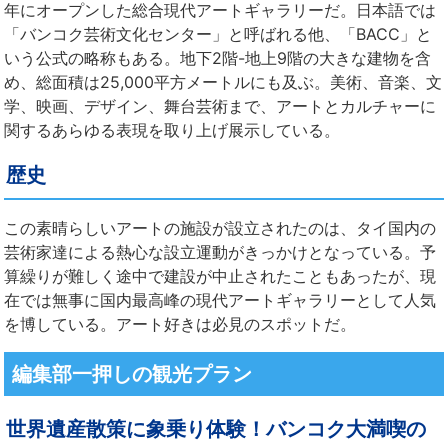
年にオープンした総合現代アートギャラリーだ。日本語では
「バンコク芸術文化センター」と呼ばれる他、「BACC」と
いう公式の略称もある。地下2階-地上9階の大きな建物を含
め、総面積は25,000平方メートルにも及ぶ。美術、音楽、文
学、映画、デザイン、舞台芸術まで、アートとカルチャーに
関するあらゆる表現を取り上げ展示している。
歴史
この素晴らしいアートの施設が設立されたのは、タイ国内の
芸術家達による熱心な設立運動がきっかけとなっている。予
算繰りが難しく途中で建設が中止されたこともあったが、現
在では無事に国内最高峰の現代アートギャラリーとして人気
を博している。アート好きは必見のスポットだ。
編集部一押しの観光プラン
世界遺産散策に象乗り体験！バンコク大満喫の