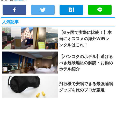
(Photo by
BernieCB
)
人気記事
【6ヶ国で実際に比較！】本
当にオススメの海外WiFiレ
ンタルはこれ！
【バンコクのホテル】避ける
べき危険地区の解説・お勧め
ホテル紹介
飛行機で安眠できる最強睡眠
グッズを旅のプロが厳選