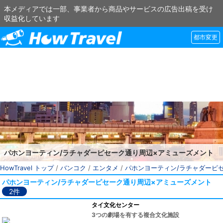
本メディアでは一部、事業者から商品やサービスの広告出稿を受け
収益化しています
都市変更
パホンヨーティン/ラチャダーピセーク通り周辺×アミューズメント
HowTravel トップ
/
バンコク
/
エンタメ
/
パホンヨーティン/ラチャダーピ
パホンヨーティン/ラチャダーピセーク通り周辺×アミューズメント
2件
タイ文化センター
3つの劇場を有する複合文化施設