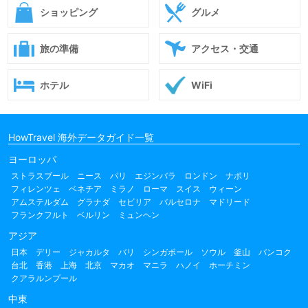
ショッピング
グルメ
旅の準備
アクセス・交通
ホテル
WiFi
HowTravel 海外データガイド一覧
ヨーロッパ
ストラスブール
ニース
パリ
エジンバラ
ロンドン
ナポリ
フィレンツェ
ベネチア
ミラノ
ローマ
スイス
ウィーン
アムステルダム
グラナダ
セビリア
バルセロナ
マドリード
フランクフルト
ベルリン
ミュンヘン
アジア
日本
デリー
ジャカルタ
バリ
シンガポール
ソウル
釜山
バンコク
台北
香港
上海
北京
マカオ
マニラ
ハノイ
ホーチミン
クアラルンプール
中東