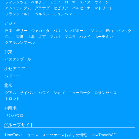
フィレンツェ
ベネチア
ミラノ
ローマ
スイス
ウィーン
アムステルダム
グラナダ
セビリア
バルセロナ
マドリード
フランクフルト
ベルリン
ミュンヘン
アジア
日本
デリー
ジャカルタ
バリ
シンガポール
ソウル
釜山
バンコク
台北
香港
上海
北京
マカオ
マニラ
ハノイ
ホーチミン
クアラルンプール
中東
イスタンブール
オセアニア
シドニー
北米
グアム
サイパン
ハワイ
シカゴ
ニューヨーク
ロサンゼルス
トロント
中南米
サンパウロ
グループサイト
HowTravelニュース
スーツケースおすすめ情報
HowTravelWiFi