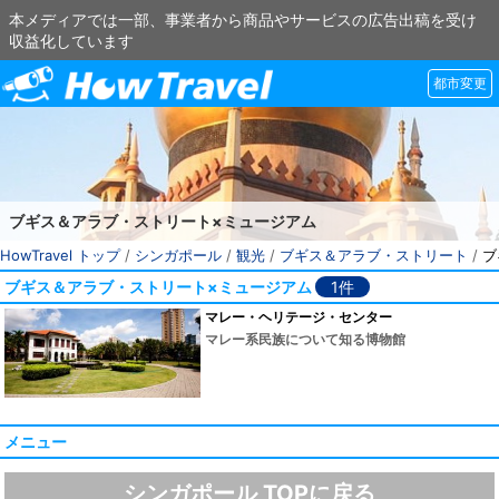
本メディアでは一部、事業者から商品やサービスの広告出稿を受け
収益化しています
都市変更
ブギス＆アラブ・ストリート×ミュージアム
HowTravel トップ
/
シンガポール
/
観光
/
ブギス＆アラブ・ストリート
/
ブ
ブギス＆アラブ・ストリート×ミュージアム
1件
マレー・ヘリテージ・センター
マレー系民族について知る博物館
メニュー
シンガポール TOPに戻る