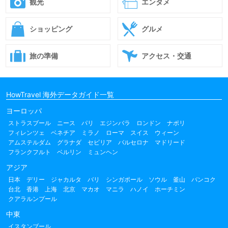
観光
エンタメ
ショッピング
グルメ
旅の準備
アクセス・交通
HowTravel 海外データガイド一覧
ヨーロッパ
ストラスブール
ニース
パリ
エジンバラ
ロンドン
ナポリ
フィレンツェ
ベネチア
ミラノ
ローマ
スイス
ウィーン
アムステルダム
グラナダ
セビリア
バルセロナ
マドリード
フランクフルト
ベルリン
ミュンヘン
アジア
日本
デリー
ジャカルタ
バリ
シンガポール
ソウル
釜山
バンコク
台北
香港
上海
北京
マカオ
マニラ
ハノイ
ホーチミン
クアラルンプール
中東
イスタンブール