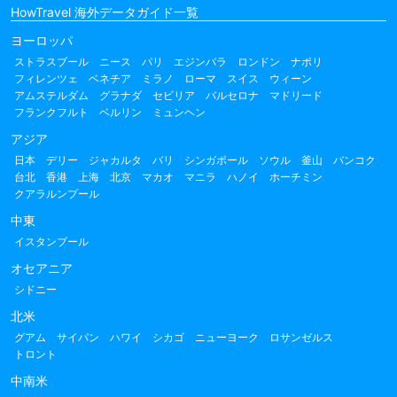
HowTravel 海外データガイド一覧
ヨーロッパ
ストラスブール
ニース
パリ
エジンバラ
ロンドン
ナポリ
フィレンツェ
ベネチア
ミラノ
ローマ
スイス
ウィーン
アムステルダム
グラナダ
セビリア
バルセロナ
マドリード
フランクフルト
ベルリン
ミュンヘン
アジア
日本
デリー
ジャカルタ
バリ
シンガポール
ソウル
釜山
バンコク
台北
香港
上海
北京
マカオ
マニラ
ハノイ
ホーチミン
クアラルンプール
中東
イスタンブール
オセアニア
シドニー
北米
グアム
サイパン
ハワイ
シカゴ
ニューヨーク
ロサンゼルス
トロント
中南米