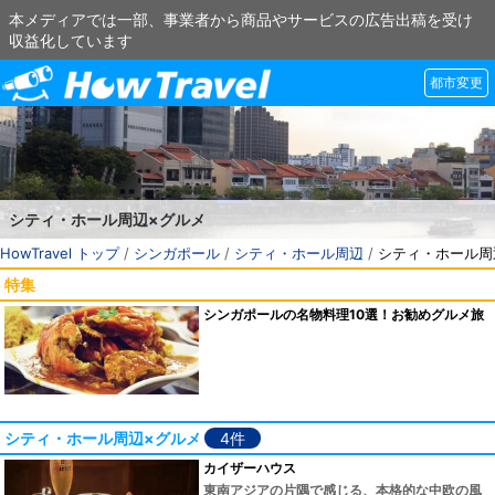
本メディアでは一部、事業者から商品やサービスの広告出稿を受け
収益化しています
都市変更
シティ・ホール周辺×グルメ
HowTravel トップ
/
シンガポール
/
シティ・ホール周辺
/
シティ・ホール周
特集
シンガポールの名物料理10選！お勧めグルメ旅
シティ・ホール周辺×グルメ
4件
カイザーハウス
東南アジアの片隅で感じる、本格的な中欧の風