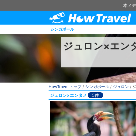
本メデ
シンガポール
ジュロン×エン
HowTravel トップ
/
シンガポール
/
ジュロン
/
ジュロン×エンタメ
5件