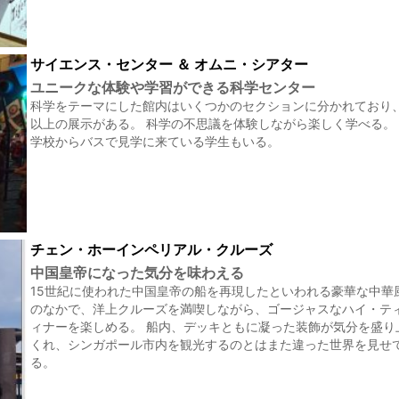
サイエンス・センター ＆ オムニ・シアター
ユニークな体験や学習ができる科学センター
科学をテーマにした館内はいくつかのセクションに分かれており、1
以上の展示がある。 科学の不思議を体験しながら楽しく学べる。
学校からバスで見学に来ている学生もいる。
チェン・ホーインペリアル・クルーズ
中国皇帝になった気分を味わえる
15世紀に使われた中国皇帝の船を再現したといわれる豪華な中華
のなかで、洋上クルーズを満喫しながら、ゴージャスなハイ・テ
ィナーを楽しめる。 船内、デッキともに凝った装飾が気分を盛り
くれ、シンガポール市内を観光するのとはまた違った世界を見せ
る。