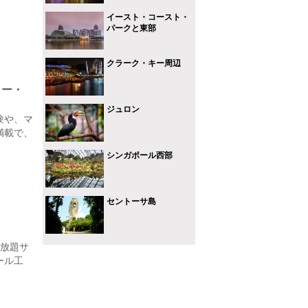
イースト・コースト・
パークと東部
クラーク・キー周辺
リー・
ジュロン
験や、マ
満載で、
シンガポール西部
セントーサ島
み放題サ
ール工