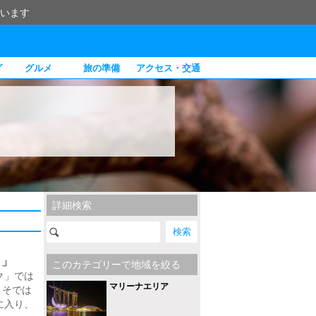
います
グ
グルメ
旅の準備
アクセス・交通
詳細検索
ク」
このカテゴリーで地域を絞る
ク」では
マリーナエリア
よそでは
に入り、