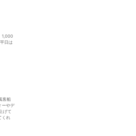
,000
 平日は
風客船
ィーやデ
上げて
てくれ