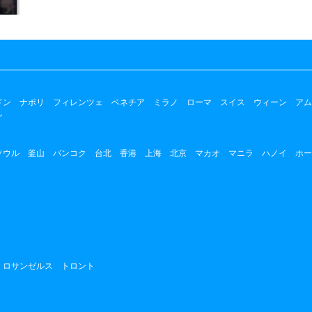
ドン
ナポリ
フィレンツェ
ベネチア
ミラノ
ローマ
スイス
ウィーン
アム
ン
ソウル
釜山
バンコク
台北
香港
上海
北京
マカオ
マニラ
ハノイ
ホー
ロサンゼルス
トロント