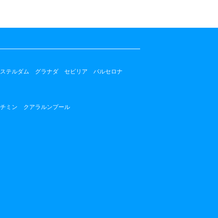
ステルダム
グラナダ
セビリア
バルセロナ
チミン
クアラルンプール