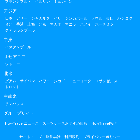
フランクフルト
ベルリン
ミュンヘン
アジア
日本
デリー
ジャカルタ
バリ
シンガポール
ソウル
釜山
バンコク
台北
香港
上海
北京
マカオ
マニラ
ハノイ
ホーチミン
クアラルンプール
中東
イスタンブール
オセアニア
シドニー
北米
グアム
サイパン
ハワイ
シカゴ
ニューヨーク
ロサンゼルス
トロント
中南米
サンパウロ
グループサイト
HowTravelニュース
スーツケースおすすめ情報
HowTravelWiFi
サイトトップ
運営会社
利用規約
プライバシーポリシー