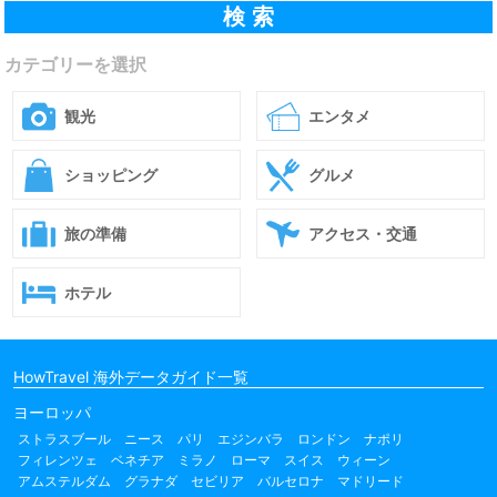
カテゴリーを選択
観光
エンタメ
ショッピング
グルメ
旅の準備
アクセス・交通
ホテル
HowTravel 海外データガイド一覧
ヨーロッパ
ストラスブール
ニース
パリ
エジンバラ
ロンドン
ナポリ
フィレンツェ
ベネチア
ミラノ
ローマ
スイス
ウィーン
アムステルダム
グラナダ
セビリア
バルセロナ
マドリード