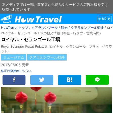
本メディアでは一部、事業者から商品やサービスの広告出稿を受け
収益化しています
都市変更
HowTravel トップ
/
クアラルンプール
/
観光
/
クアラルンプール郊外
/
ロ
ロイヤル・セランゴール工場の観光情報（料金・行き方・営業時間）
ロイヤル・セランゴール工場
Royal Selangor Pusat Pelawat (ロイヤル セランゴール プサト ペラワ
ット)
ミュージアム
クアラルンプール郊外
2017/05/05 更新
修正の指摘はこちら>>