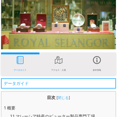
データガイド
アクセス・入場
基本情報
データガイド
目次
[
閉じる
]
1
概要
1.1
マレーシア特産のピューター製品専門工場