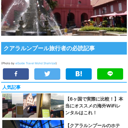
クアラルンプール旅行者の必読記事
(Photo by
eGuide Travel
Mohd Shahrizal
)
人気記事
【6ヶ国で実際に比較！】本
当にオススメの海外WiFiレ
ンタルはこれ！
【クアラルンプールのホテ