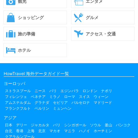
観光
エンタメ
ショッピング
グルメ
旅の準備
アクセス・交通
ホテル
HowTravel 海外データガイド一覧
ヨーロッパ
ストラスブール
ニース
パリ
エジンバラ
ロンドン
ナポリ
フィレンツェ
ベネチア
ミラノ
ローマ
スイス
ウィーン
アムステルダム
グラナダ
セビリア
バルセロナ
マドリード
フランクフルト
ベルリン
ミュンヘン
アジア
日本
デリー
ジャカルタ
バリ
シンガポール
ソウル
釜山
バンコク
台北
香港
上海
北京
マカオ
マニラ
ハノイ
ホーチミン
クアラルンプール