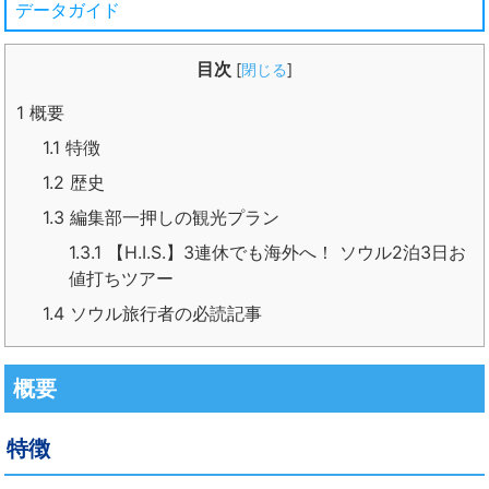
データガイド
目次
[
閉じる
]
1
概要
1.1
特徴
1.2
歴史
1.3
編集部一押しの観光プラン
1.3.1
【H.I.S.】3連休でも海外へ！ ソウル2泊3日お
値打ちツアー
1.4
ソウル旅行者の必読記事
概要
特徴