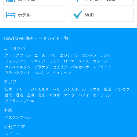
ホテル
WiFi
HowTravel 海外データガイド一覧
ヨーロッパ
ストラスブール
ニース
パリ
エジンバラ
ロンドン
ナポリ
フィレンツェ
ベネチア
ミラノ
ローマ
スイス
ウィーン
アムステルダム
グラナダ
セビリア
バルセロナ
マドリード
フランクフルト
ベルリン
ミュンヘン
アジア
日本
デリー
ジャカルタ
バリ
シンガポール
ソウル
釜山
バンコク
台北
香港
上海
北京
マカオ
マニラ
ハノイ
ホーチミン
クアラルンプール
中東
イスタンブール
オセアニア
シドニー