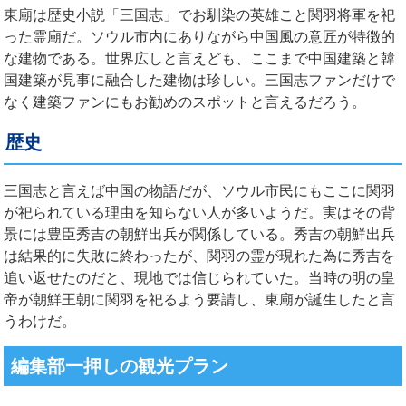
東廟は歴史小説「三国志」でお馴染の英雄こと関羽将軍を祀
った霊廟だ。ソウル市内にありながら中国風の意匠が特徴的
な建物である。世界広しと言えども、ここまで中国建築と韓
国建築が見事に融合した建物は珍しい。三国志ファンだけで
なく建築ファンにもお勧めのスポットと言えるだろう。
歴史
三国志と言えば中国の物語だが、ソウル市民にもここに関羽
が祀られている理由を知らない人が多いようだ。実はその背
景には豊臣秀吉の朝鮮出兵が関係している。秀吉の朝鮮出兵
は結果的に失敗に終わったが、関羽の霊が現れた為に秀吉を
追い返せたのだと、現地では信じられていた。当時の明の皇
帝が朝鮮王朝に関羽を祀るよう要請し、東廟が誕生したと言
うわけだ。
編集部一押しの観光プラン