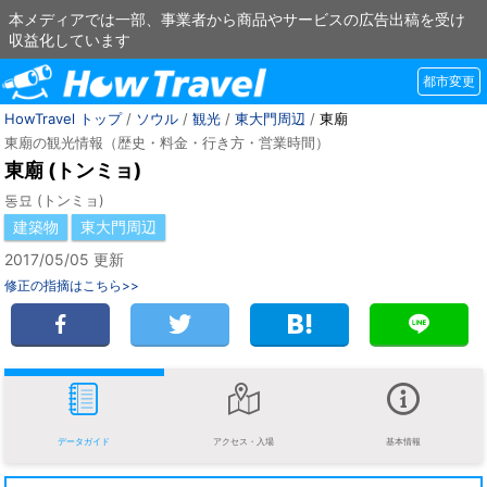
本メディアでは一部、事業者から商品やサービスの広告出稿を受け
収益化しています
都市変更
HowTravel トップ
/
ソウル
/
観光
/
東大門周辺
/
東廟
東廟の観光情報（歴史・料金・行き方・営業時間）
東廟 (トンミョ)
동묘 (トンミョ)
建築物
東大門周辺
2017/05/05 更新
修正の指摘はこちら>>
データガイド
アクセス・入場
基本情報