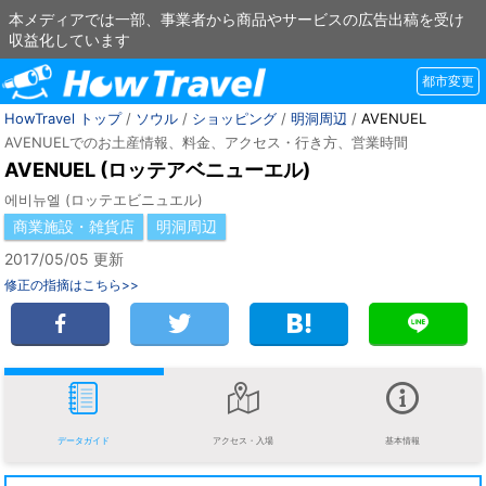
本メディアでは一部、事業者から商品やサービスの広告出稿を受け
収益化しています
都市変更
HowTravel トップ
/
ソウル
/
ショッピング
/
明洞周辺
/
AVENUEL
AVENUELでのお土産情報、料金、アクセス・行き方、営業時間
AVENUEL (ロッテアベニューエル)
에비뉴엘 (ロッテエビニュエル)
商業施設・雑貨店
明洞周辺
2017/05/05 更新
修正の指摘はこちら>>
データガイド
アクセス・入場
基本情報