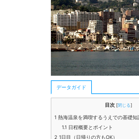
データガイド
目次
[
閉じる
]
1
熱海温泉を満喫するうえでの基礎知
1.1
日程概要とポイント
2
1日目（日帰りの方もOK）