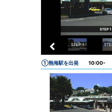
で体を癒やす
STEP 1
STEP 5
STEP 6
STEP 1
STE
Previous
①熱海駅を出発
10:00-