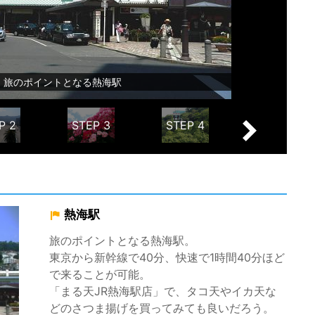
旅のポイントとなる熱海駅
P 2
STEP 3
STEP 4
STEP 5
Next
熱海駅
旅のポイントとなる熱海駅。
東京から新幹線で40分、快速で1時間40分ほど
で来ることが可能。
「まる天JR熱海駅店」で、タコ天やイカ天な
どのさつま揚げを買ってみても良いだろう。