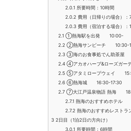
2.0.1
所要時間：10時間
2.0.2
費用（日帰りの場合）：7,
2.0.3
費用（宿泊する場合）：12
2.1
①熱海駅を出発 10:00-
2.2
②熱海サンビーチ 10:30-12
2.3
③海のお食事処でん助茶屋 12:
2.4
④アカオハーブ&ローズガーデン 
2.5
⑤アタミロープウェイ 15:30
2.6
⑥熱海城 16:30-17:30
2.7
⑦大江戸温泉物語 熱海 18:00
2.7.1
熱海のおすすめホテル
2.7.2
熱海のおすすめレストラ
3
2日目（1泊2日の方向け）
3.0.1
所要時間：6時間