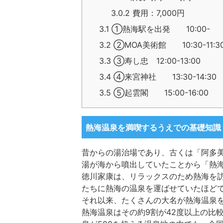
3.0.2
費用：7,000円
3.1
①熱海駅を出発 10:00-
3.2
②MOA美術館 10:30-11:3
3.3
③寿し忠 12:00-13:00
3.4
④来宮神社 13:30-14:30
3.5
⑤起雲閣 15:00-16:00
熱海温泉を満喫するうえでの基礎知識
昔からの湯治場であり、古くは「阿多
湯が海から噴出していたことから「熱
徳川家康は、リラックスのため熱海を
たちに熱海の温泉を運ばせていたほど
それ以来、たくさんの大名が熱海温泉
熱海温泉はその約9割が42度以上の比