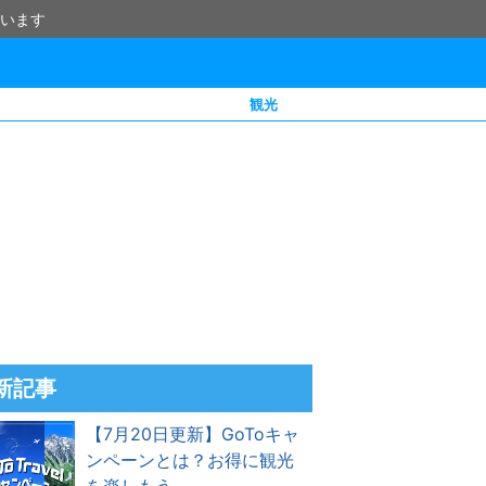
います
観光
新記事
【7月20日更新】GoToキャ
ンペーンとは？お得に観光