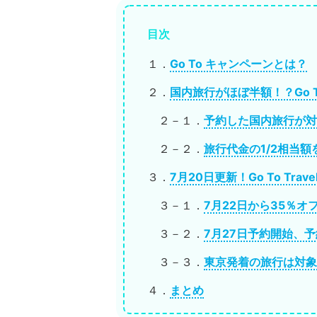
目次
１．
Go To キャンペーンとは？
２．
国内旅行がほぼ半額！？Go To
２－１．
予約した国内旅行が対
２－２．
旅行代金の1/2相当額
３．
7月20日更新！Go To Tra
３－１．
7月22日から35％
３－２．
7月27日予約開始、
３－３．
東京発着の旅行は対象
４．
まとめ