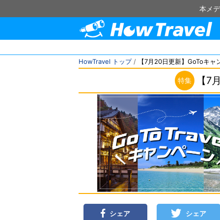
本メデ
HowTravel トップ
/
【7月20日更新】GoToキ
【7
特集
シェア
シェア