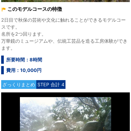
このモデルコースの特徴
2日目で秋保の芸術や文化に触れることができるモデルコー
スです。
名所を2つ回ります。
万華鏡のミュージアムや、伝統工芸品を造る工房体験ができ
ます。
所要時間：8時間
費用：10,000円
ざっくりまとめ
STEP 合計 4