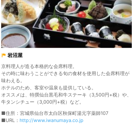
岩沼屋
京料理人が造る本格的な会席料理。
その時に味わうことができる旬の食材を使用した会席料理が
味わえる。
ホテルのため、客室や温泉も提供している。
オススメは、特撰仙台黒毛和牛ステーキ（3,500円+税）や、
牛タンシチュー（3,000円+税）など。
■住所：宮城県仙台市太白区秋保町湯元字薬師107
■URL：
http://www.iwanumaya.co.jp