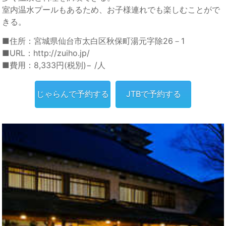
室内温水プールもあるため、お子様連れでも楽しむことがで
きる。
■住所：宮城県仙台市太白区秋保町湯元字除26－1
■URL：http://zuiho.jp/
■費用：8,333円(税別)− /人
じゃらんで予約する
JTBで予約する