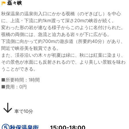
磊々峡
秋保温泉の温泉街入口にかかる覗橋（のぞきばし）を中心
に、上流・下流に約1km渡って深さ20mの峡谷が続く。
変わった形の岩が連なる様子からこのように名付けられた。
覗橋の両側には、急流と迫力ある岩々が下に広がる。
下流側に向かって約700mの遊歩道（所要約40分）があり、
間近で峡谷美を観賞できる。
また、渓谷沿いの木々が初夏は緑に、秋には紅葉に染まり、
その景色が水面にも反射されるので、より美しい景観を味わ
うことができる。
■所要時間：1時間
■費用：0円
↓
車で10分
⑤秋保温泉街
15:00-18:00