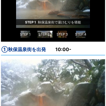
STEP 
台駅
STEP 1
秋保温泉街で湯けむりを堪能
STEP 1
STEP 2
STEP 3
STEP 4
①秋保温泉街を出発
10:00-