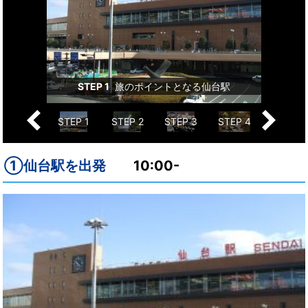
を堪能
STEP 1
旅のポイントとなる仙台駅
S
Previous
Next
STEP 5
STEP 1
STEP 2
STEP 3
STEP 4
STEP 5
①仙台駅を出発
10:00-