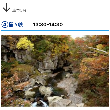
↓
車で5分
④磊々峡
13:30-14:30