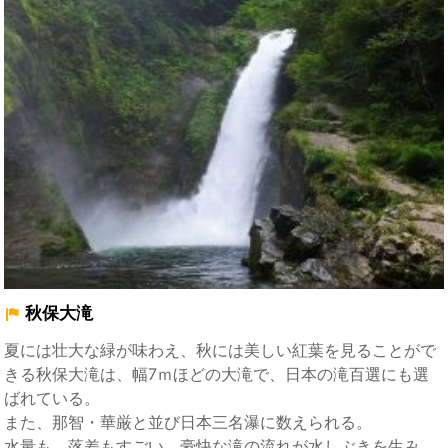
秋保大滝
夏には壮大な緑が味わえ、秋には美しい紅葉を見ることがで
きる秋保大滝は、幅7ｍほどの大滝で、日本の滝百選にも選
ばれている。
また、那智・華厳と並び日本三名瀑に数えられる。
水量も、落差もすごい、豪快な滝の流れが水しぶきを生み、