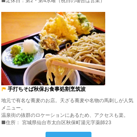
■定休日：第2・第4水曜（祝日の場合は営業）
手打ちそば秋保お食事処割烹筑波
地元で有名な蕎麦のお店。天ざる蕎麦や名物の馬刺しが人気
メニュー。
温泉街の抜群のロケーションにあるため、アクセスも楽。
■住所： 宮城県仙台市太白区秋保町湯元字薬師23