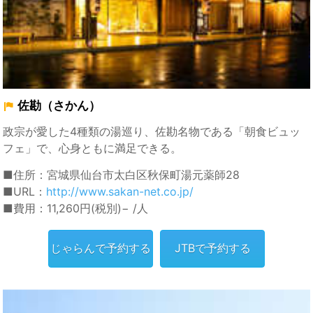
佐勘（さかん）
政宗が愛した4種類の湯巡り、佐勘名物である「朝食ビュッ
フェ」で、心身ともに満足できる。
■住所：宮城県仙台市太白区秋保町湯元薬師28
■URL：
http://www.sakan-net.co.jp/
■費用：11,260円(税別)− /人
じゃらんで予約する
JTBで予約する