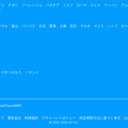
ドン
ナポリ
フィレンツェ
ベネチア
ミラノ
ローマ
スイス
ウィーン
アム
ン
ソウル
釜山
バンコク
台北
香港
上海
北京
マカオ
マニラ
ハノイ
ホー
ロサンゼルス
トロント
owTravelWiFi
ップ
運営会社
利用規約
プライバシーポリシー
特定商取引法に基づく表示
お
© 2015-2020 HIT Inc.