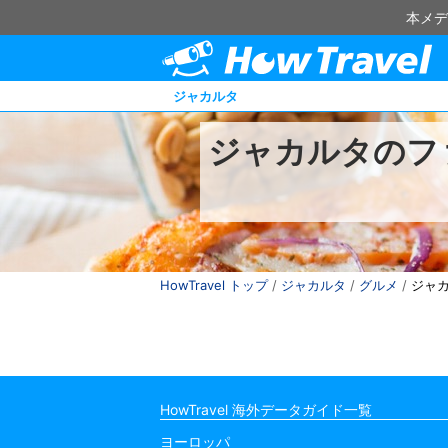
本メデ
ジャカルタ
ジャカルタのフ
HowTravel トップ
/
ジャカルタ
/
グルメ
/
ジャ
HowTravel 海外データガイド一覧
ヨーロッパ