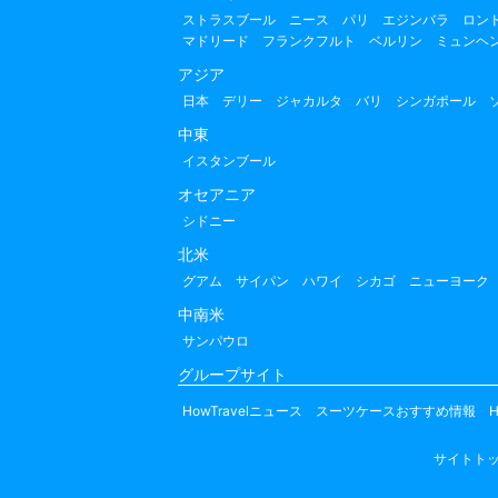
ストラスブール
ニース
パリ
エジンバラ
ロン
マドリード
フランクフルト
ベルリン
ミュンヘ
アジア
日本
デリー
ジャカルタ
バリ
シンガポール
中東
イスタンブール
オセアニア
シドニー
北米
グアム
サイパン
ハワイ
シカゴ
ニューヨーク
中南米
サンパウロ
グループサイト
HowTravelニュース
スーツケースおすすめ情報
H
サイトト