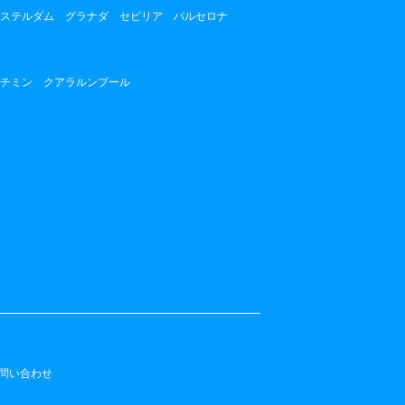
ステルダム
グラナダ
セビリア
バルセロナ
チミン
クアラルンプール
問い合わせ