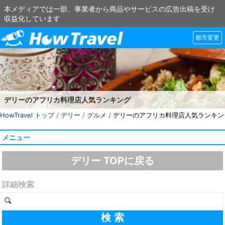
本メディアでは一部、事業者から商品やサービスの広告出稿を受け
収益化しています
都市変更
デリーのアフリカ料理店人気ランキング
HowTravel トップ
/
デリー
/
グルメ
/
デリーのアフリカ料理店人気ランキン
メニュー
デリー TOPに戻る
詳細検索