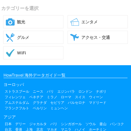
カテゴリーを選択
観光
エンタメ
グルメ
アクセス・交通
WiFi
HowTravel 海外データガイド一覧
ヨーロッパ
ストラスブール
ニース
パリ
エジンバラ
ロンドン
ナポリ
フィレンツェ
ベネチア
ミラノ
ローマ
スイス
ウィーン
アムステルダム
グラナダ
セビリア
バルセロナ
マドリード
フランクフルト
ベルリン
ミュンヘン
アジア
日本
デリー
ジャカルタ
バリ
シンガポール
ソウル
釜山
バンコク
台北
香港
上海
北京
マカオ
マニラ
ハノイ
ホーチミン