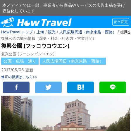
本メディアでは一部、事業者から商品やサービスの広告出稿を受け
収益化しています
都市変更
HowTravel トップ
/
上海
/
観光
/
人民広場周辺（南京東路・西路）
/
復興
復興公園の観光情報（歴史・料金・行き方・営業時間）
復興公園 (フッコウコウエン)
复兴公园 (フーシンゴンユエン)
公園・広場・通り
人民広場周辺（南京東路・西路）
2017/05/05 更新
修正の指摘はこちら>>