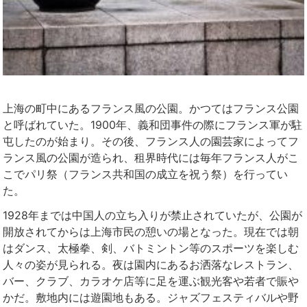
上海の町中にあるフランス風の公園。かつてはフランス公園
と呼ばれていた。1900年、義和団事件の際にフランス軍が駐
屯したのが始まり。その後、フランス人の園芸家によってフ
ランス風の公園が造られ、租界時代には毎年フランス人がこ
こでパリ祭（フランス共和国の成立を祝う祭）を行ってい
た。
1928年までは中国人の立ち入りが禁止されていたが、公園が
開放されてからは上海市民の憩いの場となった。現在では朝
はダンス、太極拳、剣、バトミントン等のスポーツを楽しむ
人々の姿が見られる。夜は園内にあるお洒落なレストラン、
バー、クラブ、カラオケ店等に足を運ぶ観光客や若者で賑や
かだ。敷地内には遊園地もある。ジャズフェスティバルや野