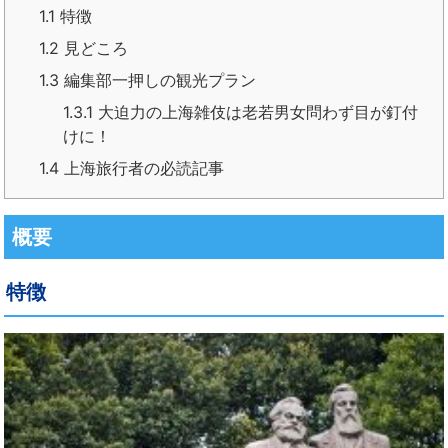
1.1
特徴
1.2
見どころ
1.3
編集部一押しの観光プラン
1.3.1
大迫力の上海雑伎は老若男女問わず目が釘付
けに！
1.4
上海旅行者の必読記事
概要
特徴