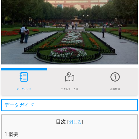
データガイド
アクセス・入場
基本情報
データガイド
目次
[
閉じる
]
1
概要