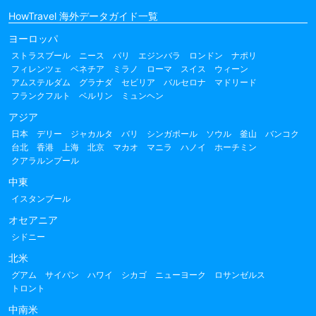
HowTravel 海外データガイド一覧
ヨーロッパ
ストラスブール
ニース
パリ
エジンバラ
ロンドン
ナポリ
フィレンツェ
ベネチア
ミラノ
ローマ
スイス
ウィーン
アムステルダム
グラナダ
セビリア
バルセロナ
マドリード
フランクフルト
ベルリン
ミュンヘン
アジア
日本
デリー
ジャカルタ
バリ
シンガポール
ソウル
釜山
バンコク
台北
香港
上海
北京
マカオ
マニラ
ハノイ
ホーチミン
クアラルンプール
中東
イスタンブール
オセアニア
シドニー
北米
グアム
サイパン
ハワイ
シカゴ
ニューヨーク
ロサンゼルス
トロント
中南米