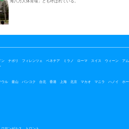
海八万人体育場」とも呼ばれている。
ドン
ナポリ
フィレンツェ
ベネチア
ミラノ
ローマ
スイス
ウィーン
アム
ン
ソウル
釜山
バンコク
台北
香港
上海
北京
マカオ
マニラ
ハノイ
ホー
ロサンゼルス
トロント