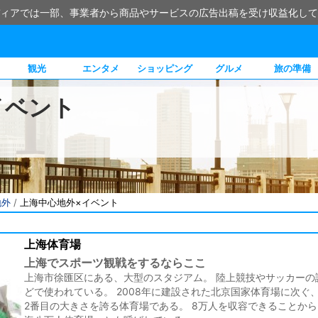
ィアでは一部、事業者から商品やサービスの広告出稿を受け収益化して
観光
エンタメ
ショッピング
グルメ
旅の準備
イベント
地外
/
上海中心地外×イベント
上海体育場
上海でスポーツ観戦をするならここ
上海市徐匯区にある、大型のスタジアム。 陸上競技やサッカーの
どで使われている。 2008年に建設された北京国家体育場に次ぐ
2番目の大きさを誇る体育場である。 8万人を収容できることか