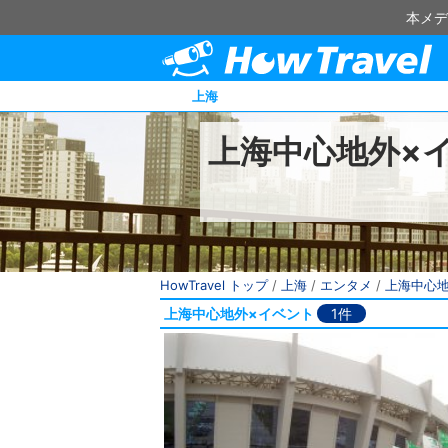
本メデ
上海
上海中心地外×
HowTravel トップ
/
上海
/
エンタメ
/
上海中心
上海中心地外×イベント
1件