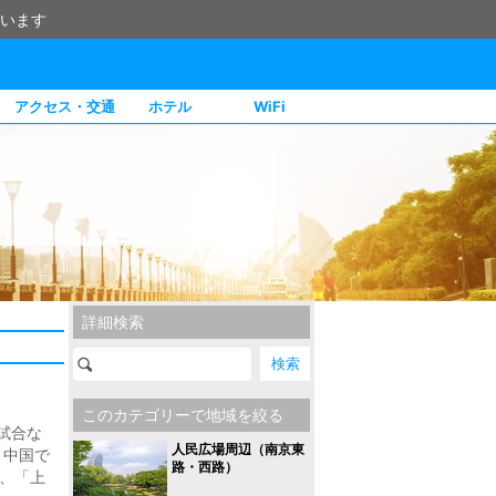
います
アクセス・交通
ホテル
WiFi
詳細検索
このカテゴリーで地域を絞る
試合な
人民広場周辺（南京東
、中国で
路・西路）
ら、「上