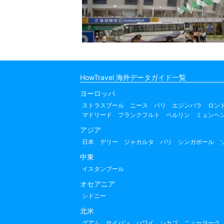
HowTravel 海外データガイド一覧
ヨーロッパ
ストラスブール
ニース
パリ
エジンバラ
ロン
マドリード
フランクフルト
ベルリン
ミュンヘ
アジア
日本
デリー
ジャカルタ
バリ
シンガポール
中東
イスタンブール
オセアニア
シドニー
北米
グアム
サイパン
ハワイ
シカゴ
ニューヨーク