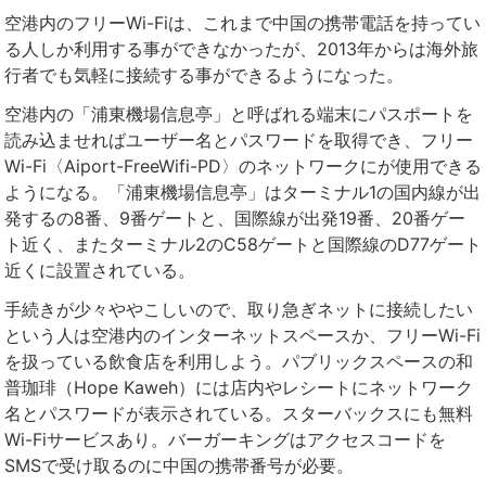
空港内のフリーWi-Fiは、これまで中国の携帯電話を持ってい
る人しか利用する事ができなかったが、2013年からは海外旅
行者でも気軽に接続する事ができるようになった。
空港内の「浦東機場信息亭」と呼ばれる端末にパスポートを
読み込ませればユーザー名とパスワードを取得でき、フリー
Wi-Fi〈Aiport-FreeWifi-PD〉のネットワークにが使用できる
ようになる。「浦東機場信息亭」はターミナル1の国内線が出
発するの8番、9番ゲートと、国際線が出発19番、20番ゲー
ト近く、またターミナル2のC58ゲートと国際線のD77ゲート
近くに設置されている。
手続きが少々ややこしいので、取り急ぎネットに接続したい
という人は空港内のインターネットスペースか、フリーWi-Fi
を扱っている飲食店を利用しよう。パブリックスペースの和
普珈琲（Hope Kaweh）には店内やレシートにネットワーク
名とパスワードが表示されている。スターバックスにも無料
Wi-Fiサービスあり。バーガーキングはアクセスコードを
SMSで受け取るのに中国の携帯番号が必要。