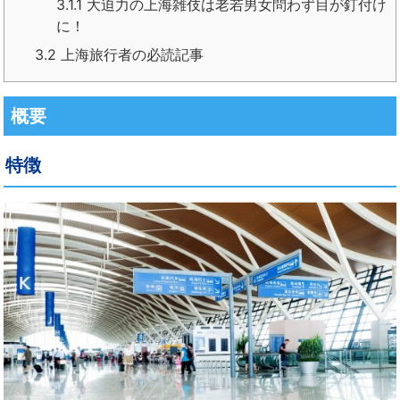
3.1.1
大迫力の上海雑伎は老若男女問わず目が釘付け
に！
3.2
上海旅行者の必読記事
概要
特徴