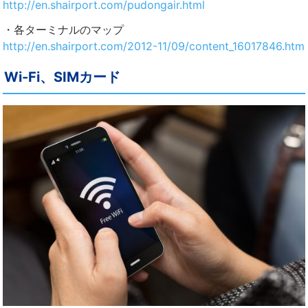
http://en.shairport.com/pudongair.html
・各ターミナルのマップ
http://en.shairport.com/2012-11/09/content_16017846.htm
Wi-Fi、SIMカード