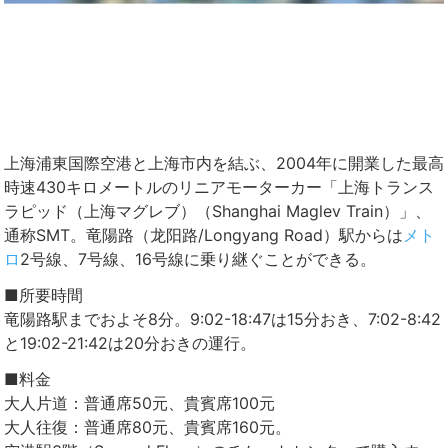
上海浦東国際空港と上海市内を結ぶ、2004年に開業した最高
時速430キロメートルのリニアモーターカー「上海トランス
ラピッド（上海マグレブ）（Shanghai Maglev Train）」、
通称SMT。竜陽路（龙阳路/Longyang Road）駅からは
メト
ロ
2号線、7号線、16号線に乗り継ぐことができる。
■所要時間
竜陽路駅までおよそ8分。9:02-18:47は15分おき、7:02-8:42
と19:02-21:42は20分おきの運行。
■料金
大人片道：普通席50元、貴賓席100元
大人往復：普通席80元、貴賓席160元。