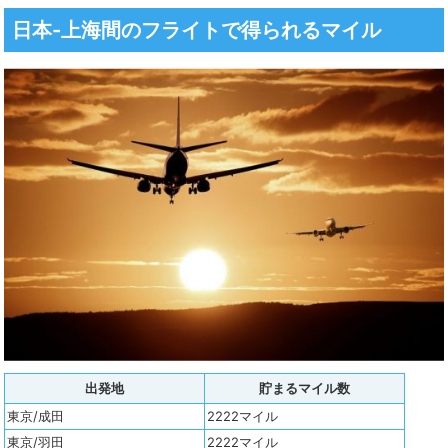
日本-上海間のフライトで得られるマイル
出発地
貯まるマイル数
東京/成田
2222マイル
東京/羽田
2222マイル