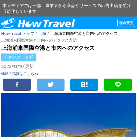
本メディアでは一部、事業者から商品やサービスの広告出稿を受け
収益化しています
都市変更
HowTravel トップ
/
上海
/
上海浦東国際空港と市内へのアクセス
上海浦東国際空港と市内へのアクセス方法
上海浦東国際空港と市内へのアクセス
アクセス・交通
2023/11/10 更新
修正の指摘はこちら>>