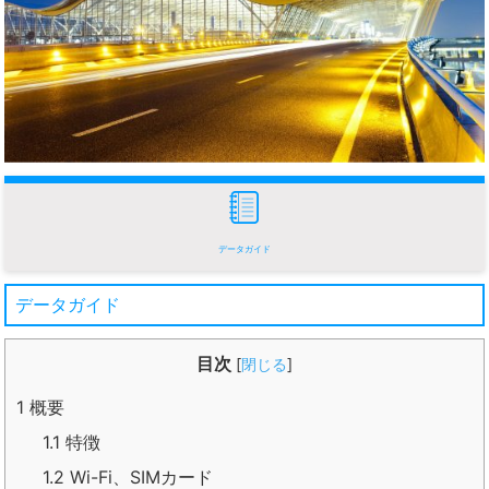
データガイド
データガイド
目次
[
閉じる
]
1
概要
1.1
特徴
1.2
Wi-Fi、SIMカード