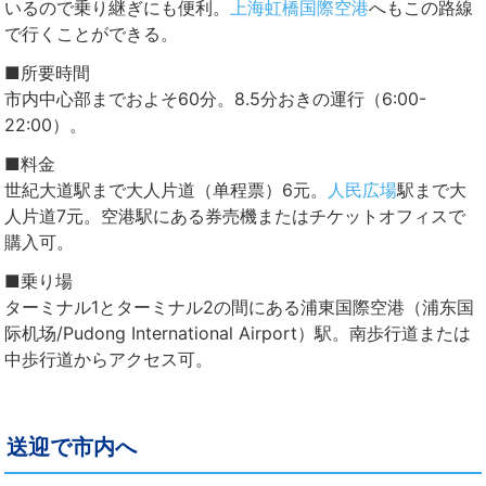
いるので乗り継ぎにも便利。
上海虹橋国際空港
へもこの路線
で行くことができる。
■所要時間
市内中心部までおよそ60分。8.5分おきの運行（6:00-
22:00）。
■料金
世紀大道駅まで大人片道（单程票）6元。
人民広場
駅まで大
人片道7元。空港駅にある券売機またはチケットオフィスで
購入可。
■乗り場
ターミナル1とターミナル2の間にある浦東国際空港（浦东国
际机场/Pudong International Airport）駅。南歩行道または
中歩行道からアクセス可。
送迎で市内へ