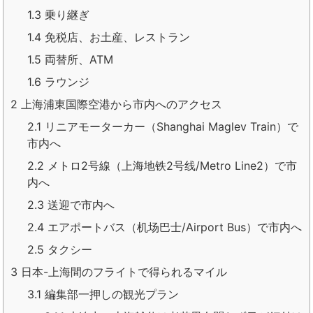
1.3
乗り継ぎ
1.4
免税店、お土産、レストラン
1.5
両替所、ATM
1.6
ラウンジ
2
上海浦東国際空港から市内へのアクセス
2.1
リニアモーターカー（Shanghai Maglev Train）で
市内へ
2.2
メトロ2号線（上海地铁2号线/Metro Line2）で市
内へ
2.3
送迎で市内へ
2.4
エアポートバス（机场巴士/Airport Bus）で市内へ
2.5
タクシー
3
日本-上海間のフライトで得られるマイル
3.1
編集部一押しの観光プラン