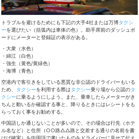
トラブルを避けるためにも下記の大手4社または万博
タクシ
ー
を選びたい（括弧内は車体の色）。助手席前のダッシュボ
ードにメーターと登録証の表示がある。
・大衆（水色）
・綿江（白色）
・強生（黄色/黄緑色）
・海博（青色）
空港内で客引きをしている悪質な非公認のドライバーもいる
ため、
タクシー
を利用する際は
タクシー
乗り場から公認の
タ
クシー
に乗るようにしよう。また、乗車したらメーターがき
ちんと動いるか確認する事と、降りるときにはレシートをも
らっておく事をお勧めする。
中国語しか通じないことが多いので、その場合は行先（ホテ
ル名など）と住所（○○路△△路と交差する通りの名前を書
けば確実）を中国語で書いたものをドライバーに見せて伝え