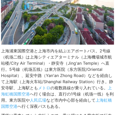
上海浦東国際空港と上海市内を結ぶエアポートバス。2号線
（机场二线）は上海シティエアターミナル（上海機場城市航
站楼/City Air Terminal）・静安寺（Jing'an Temple）へ直
行。5号線（机场五线）は東方医院（东方医院/Oriental
Hospital）、延安中路（Yan'an Zhong Road）などを経由し
て上海駅（上海火车站/Shanghai Railway Station）行き。静
安寺駅、上海駅とも
メトロ
の複数路線が乗り入れている。
上
海虹橋国際空港
へ行く場合は、直行の1号線（机场一线）を利
用。東方医院や
人民広場
など市内中心部を経由して
上海虹橋
国際空港
へ行く深夜バスもある。