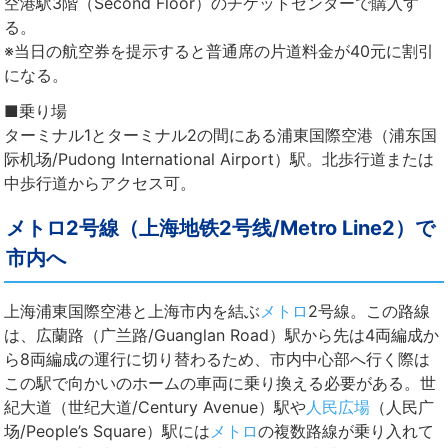
空港駅3階（Second Floor）のチケットセンターで購入す
る。
※当日の航空券を提示すると普通席の片道料金が40元に割引
になる。
■乗り場
ターミナル1とターミナル2の間にある浦東国際空港（浦东国
际机场/Pudong International Airport）駅。北歩行道または
中歩行道からアクセス可。
メトロ2号線（上海地铁2号线/Metro Line2）で
市内へ
上海浦東国際空港と上海市内を結ぶ
メトロ
2号線。この路線
は、広蘭路（广兰路/Guanglan Road）駅から先は4両編成か
ら8両編成の運行に切り替わるため、市内中心部へ行く際は
この駅で向かいのホームの車両に乗り換える必要がある。世
紀大道（世纪大道/Century Avenue）駅や
人民広場
（人民广
场/People’s Square）駅には
メトロ
の複数路線が乗り入れて