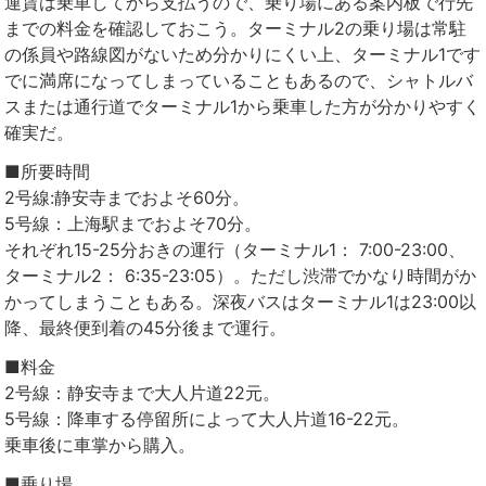
運賃は乗車してから支払うので、乗り場にある案内板で行先
までの料金を確認しておこう。ターミナル2の乗り場は常駐
の係員や路線図がないため分かりにくい上、ターミナル1です
でに満席になってしまっていることもあるので、シャトルバ
スまたは通行道でターミナル1から乗車した方が分かりやすく
確実だ。
■所要時間
2号線:静安寺までおよそ60分。
5号線：上海駅までおよそ70分。
それぞれ15-25分おきの運行（ターミナル1： 7:00-23:00、
ターミナル2： 6:35-23:05）。ただし渋滞でかなり時間がか
かってしまうこともある。深夜バスはターミナル1は23:00以
降、最終便到着の45分後まで運行。
■料金
2号線：静安寺まで大人片道22元。
5号線：降車する停留所によって大人片道16-22元。
乗車後に車掌から購入。
■乗り場