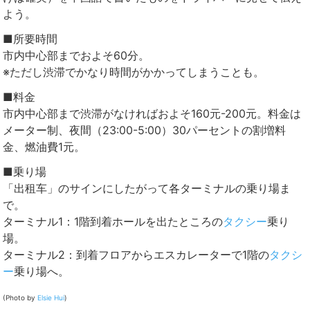
よう。
■所要時間
市内中心部までおよそ60分。
※ただし渋滞でかなり時間がかかってしまうことも。
■料金
市内中心部まで渋滞がなければおよそ160元-200元。料金は
メーター制、夜間（23:00-5:00）30パーセントの割増料
金、燃油費1元。
■乗り場
「出租车」のサインにしたがって各ターミナルの乗り場ま
で。
ターミナル1：1階到着ホールを出たところの
タクシー
乗り
場。
ターミナル2：到着フロアからエスカレーターで1階の
タクシ
ー
乗り場へ。
(Photo by
Elsie Hui
)