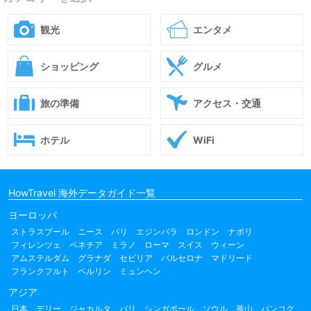
観光
エンタメ
ショッピング
グルメ
旅の準備
アクセス・交通
ホテル
WiFi
HowTravel 海外データガイド一覧
ヨーロッパ
ストラスブール
ニース
パリ
エジンバラ
ロンドン
ナポリ
フィレンツェ
ベネチア
ミラノ
ローマ
スイス
ウィーン
アムステルダム
グラナダ
セビリア
バルセロナ
マドリード
フランクフルト
ベルリン
ミュンヘン
アジア
日本
デリー
ジャカルタ
バリ
シンガポール
ソウル
釜山
バンコク