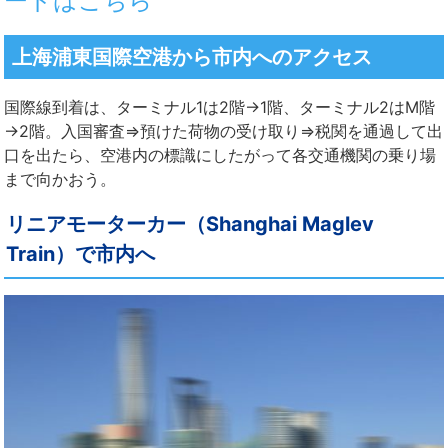
ードはこちら
上海浦東国際空港から市内へのアクセス
国際線到着は、ターミナル1は2階→1階、ターミナル2はM階
→2階。入国審査⇒預けた荷物の受け取り⇒税関を通過して出
口を出たら、空港内の標識にしたがって各交通機関の乗り場
まで向かおう。
リニアモーターカー（Shanghai Maglev
Train）で市内へ