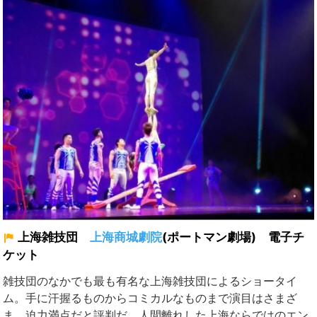
上海雑技団
上海商城劇院
(ポートマン劇場) 電子チ
ケット
雑技団のなかでも最も有名な上海雑技団によるショータイ
ム。手に汗握るものからコミカルなものまで演目はさまざ
ま、迫力満点だと評判だ。人間離れした上海ならではのエン