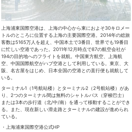
上海浦東国際空港は、上海の中心から東におよそ30キロメー
トルのところに位置する上海の主要国際空港。2014年の総旅
客数は5165万人を超え、中国本土で3番目、世界でも19番目
に忙しい空港であった。2011年12月時点で87の航空会社が
194の目的地へのフライトを就航。中国東方航空、上海航
空、中国国際航空がハブ空港として利用している。東京、大
阪、名古屋をはじめ、日本全国の空港との直行便も就航して
いる。
ターミナル1（1号航站楼）とターミナル2（2号航站楼）があ
り、2つのターミナル間は無料のシャトルバス（穿梭巴士）
または3本の歩行道（北/中/南）を通って移動することができ
る。また、現在新しい滑走路とターミナルの建設が進められ
ている。
・上海浦東国際空港公式HP