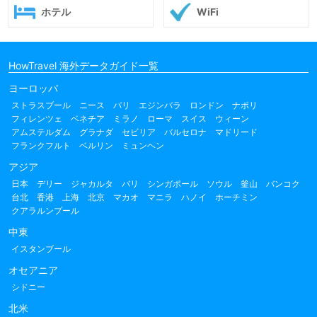
ホテル
WiFi
HowTravel 海外データガイド一覧
ヨーロッパ
ストラスブール
ニース
パリ
エジンバラ
ロンドン
ナポリ
フィレンツェ
ベネチア
ミラノ
ローマ
スイス
ウィーン
アムステルダム
グラナダ
セビリア
バルセロナ
マドリード
フランクフルト
ベルリン
ミュンヘン
アジア
日本
デリー
ジャカルタ
バリ
シンガポール
ソウル
釜山
バンコク
台北
香港
上海
北京
マカオ
マニラ
ハノイ
ホーチミン
クアラルンプール
中東
イスタンブール
オセアニア
シドニー
北米