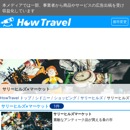
本メディアでは一部、事業者から商品やサービスの広告出稿を受け
収益化しています
都市変更
サリーヒルズ×マーケット
HowTravel トップ
/
シドニー
/
ショッピング
/
サリーヒルズ
/
サリーヒルズ
サリーヒルズ×マーケット
1件
サリーヒルズマーケット
素敵なアンティーク品が買える蚤の市