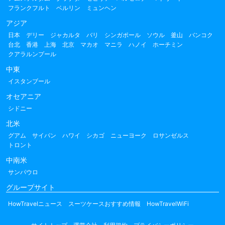
フランクフルト
ベルリン
ミュンヘン
アジア
日本
デリー
ジャカルタ
バリ
シンガポール
ソウル
釜山
バンコク
台北
香港
上海
北京
マカオ
マニラ
ハノイ
ホーチミン
クアラルンプール
中東
イスタンブール
オセアニア
シドニー
北米
グアム
サイパン
ハワイ
シカゴ
ニューヨーク
ロサンゼルス
トロント
中南米
サンパウロ
グループサイト
HowTravelニュース
スーツケースおすすめ情報
HowTravelWiFi