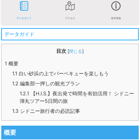
データガイド
アクセス
基本情報
データガイド
目次
[
閉じる
]
1
概要
1.1
白い砂浜の上でバーベキューを楽しもう
1.2
編集部一押しの観光プラン
1.2.1
【H.I.S.】夜出発で時間を有効活用！ シドニー
弾丸ツアー5日間の旅
1.3
シドニー旅行者の必読記事
概要