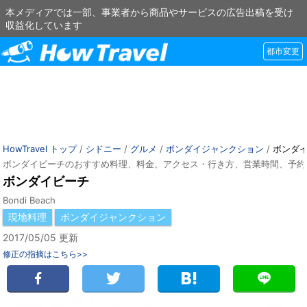
本メディアでは一部、事業者から商品やサービスの広告出稿を受け
収益化しています
都市変更
HowTravel トップ
/
シドニー
/
グルメ
/
ボンダイジャンクション
/
ボンダ
ボンダイビーチのおすすめ料理、料金、アクセス・行き方、営業時間、予約
ボンダイビーチ
Bondi Beach
現地料理
ボンダイジャンクション
2017/05/05 更新
修正の指摘はこちら>>