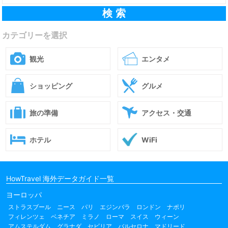
カテゴリーを選択
観光
エンタメ
ショッピング
グルメ
旅の準備
アクセス・交通
ホテル
WiFi
HowTravel 海外データガイド一覧
ヨーロッパ
ストラスブール
ニース
パリ
エジンバラ
ロンドン
ナポリ
フィレンツェ
ベネチア
ミラノ
ローマ
スイス
ウィーン
アムステルダム
グラナダ
セビリア
バルセロナ
マドリード