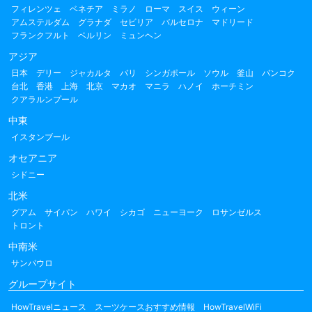
フィレンツェ
ベネチア
ミラノ
ローマ
スイス
ウィーン
アムステルダム
グラナダ
セビリア
バルセロナ
マドリード
フランクフルト
ベルリン
ミュンヘン
アジア
日本
デリー
ジャカルタ
バリ
シンガポール
ソウル
釜山
バンコク
台北
香港
上海
北京
マカオ
マニラ
ハノイ
ホーチミン
クアラルンプール
中東
イスタンブール
オセアニア
シドニー
北米
グアム
サイパン
ハワイ
シカゴ
ニューヨーク
ロサンゼルス
トロント
中南米
サンパウロ
グループサイト
HowTravelニュース
スーツケースおすすめ情報
HowTravelWiFi