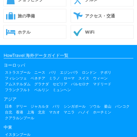
旅の準備
アクセス・交通
ホテル
WiFi
HowTravel 海外データガイド一覧
ヨーロッパ
ストラスブール
ニース
パリ
エジンバラ
ロンドン
ナポリ
フィレンツェ
ベネチア
ミラノ
ローマ
スイス
ウィーン
アムステルダム
グラナダ
セビリア
バルセロナ
マドリード
フランクフルト
ベルリン
ミュンヘン
アジア
日本
デリー
ジャカルタ
バリ
シンガポール
ソウル
釜山
バンコク
台北
香港
上海
北京
マカオ
マニラ
ハノイ
ホーチミン
クアラルンプール
中東
イスタンブール