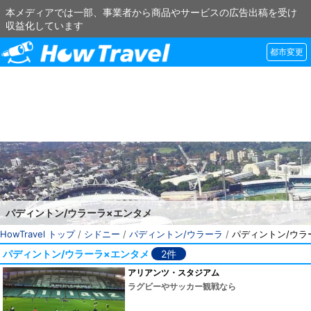
本メディアでは一部、事業者から商品やサービスの広告出稿を受け
収益化しています
都市変更
パディントン/ウラーラ×エンタメ
HowTravel トップ
/
シドニー
/
パディントン/ウラーラ
/
パディントン/ウラ
パディントン/ウラーラ×エンタメ
2件
アリアンツ・スタジアム
ラグビーやサッカー観戦なら