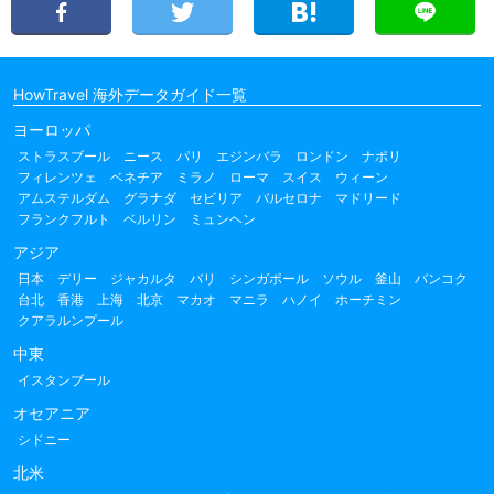
HowTravel 海外データガイド一覧
ヨーロッパ
ストラスブール
ニース
パリ
エジンバラ
ロンドン
ナポリ
フィレンツェ
ベネチア
ミラノ
ローマ
スイス
ウィーン
アムステルダム
グラナダ
セビリア
バルセロナ
マドリード
フランクフルト
ベルリン
ミュンヘン
アジア
日本
デリー
ジャカルタ
バリ
シンガポール
ソウル
釜山
バンコク
台北
香港
上海
北京
マカオ
マニラ
ハノイ
ホーチミン
クアラルンプール
中東
イスタンブール
オセアニア
シドニー
北米