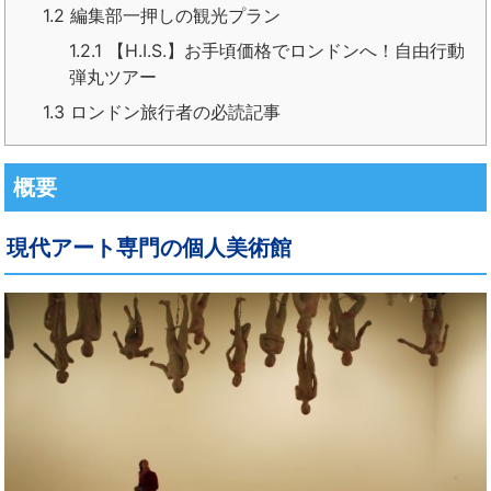
1.2
編集部一押しの観光プラン
1.2.1
【H.I.S.】お手頃価格でロンドンへ！自由行動
弾丸ツアー
1.3
ロンドン旅行者の必読記事
概要
現代アート専門の個人美術館