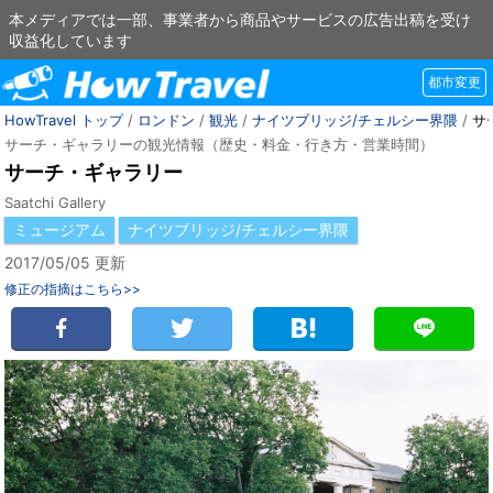
本メディアでは一部、事業者から商品やサービスの広告出稿を受け
収益化しています
都市変更
HowTravel トップ
/
ロンドン
/
観光
/
ナイツブリッジ/チェルシー界隈
/
サ
サーチ・ギャラリーの観光情報（歴史・料金・行き方・営業時間）
サーチ・ギャラリー
Saatchi Gallery
ミュージアム
ナイツブリッジ/チェルシー界隈
2017/05/05 更新
修正の指摘はこちら>>