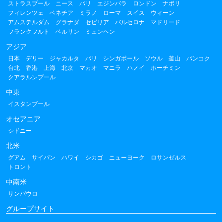
ストラスブール
ニース
パリ
エジンバラ
ロンドン
ナポリ
フィレンツェ
ベネチア
ミラノ
ローマ
スイス
ウィーン
アムステルダム
グラナダ
セビリア
バルセロナ
マドリード
フランクフルト
ベルリン
ミュンヘン
アジア
日本
デリー
ジャカルタ
バリ
シンガポール
ソウル
釜山
バンコク
台北
香港
上海
北京
マカオ
マニラ
ハノイ
ホーチミン
クアラルンプール
中東
イスタンブール
オセアニア
シドニー
北米
グアム
サイパン
ハワイ
シカゴ
ニューヨーク
ロサンゼルス
トロント
中南米
サンパウロ
グループサイト