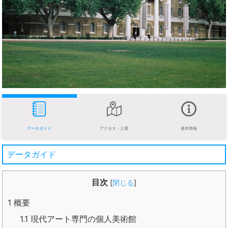
データガイド
アクセス・入場
基本情報
データガイド
目次
[
閉じる
]
1
概要
1.1
現代アート専門の個人美術館