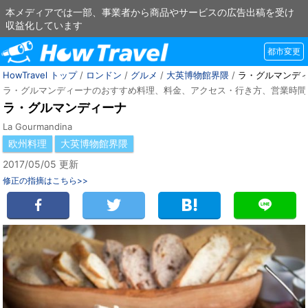
本メディアでは一部、事業者から商品やサービスの広告出稿を受け
収益化しています
都市変更
HowTravel トップ
/
ロンドン
/
グルメ
/
大英博物館界隈
/
ラ・グルマンデ
ラ・グルマンディーナのおすすめ料理、料金、アクセス・行き方、営業時間
ラ・グルマンディーナ
La Gourmandina
欧州料理
大英博物館界隈
2017/05/05 更新
修正の指摘はこちら>>