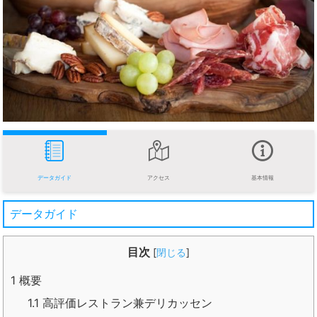
データガイド
アクセス
基本情報
データガイド
目次
[
閉じる
]
1
概要
1.1
高評価レストラン兼デリカッセン