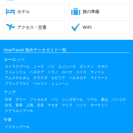
ホテル
旅の準備
アクセス・交通
WiFi
HowTravel 海外データガイド一覧
ヨーロッパ
ストラスブール
ニース
パリ
エジンバラ
ロンドン
ナポリ
フィレンツェ
ベネチア
ミラノ
ローマ
スイス
ウィーン
アムステルダム
グラナダ
セビリア
バルセロナ
マドリード
フランクフルト
ベルリン
ミュンヘン
アジア
日本
デリー
ジャカルタ
バリ
シンガポール
ソウル
釜山
バンコク
台北
香港
上海
北京
マカオ
マニラ
ハノイ
ホーチミン
クアラルンプール
中東
イスタンブール