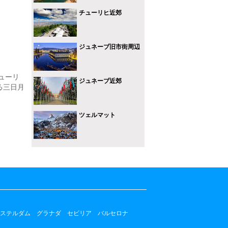
チューリヒ近郊
ジュネーブ旧市街周辺
ューリ
ジュネーブ近郊
る三日月
ツェルマット
ステルダム
グラナダ
セビリア
バルセロナ