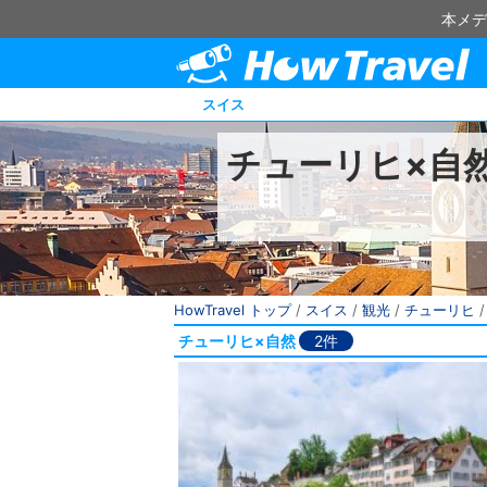
本メデ
スイス
チューリヒ×自
HowTravel トップ
/
スイス
/
観光
/
チューリヒ
チューリヒ×自然
2件