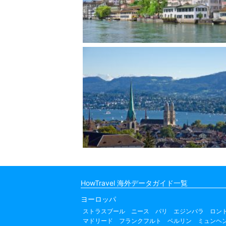
HowTravel 海外データガイド一覧
ヨーロッパ
ストラスブール
ニース
パリ
エジンバラ
ロン
マドリード
フランクフルト
ベルリン
ミュンヘ