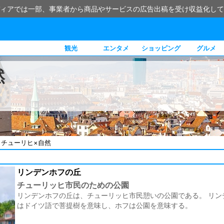
ィアでは一部、事業者から商品やサービスの広告出稿を受け収益化して
観光
エンタメ
ショッピング
グルメ
然
/
チューリヒ×自然
リンデンホフの丘
チューリッヒ市民のための公園
リンデンホフの丘は、チューリッヒ市民憩いの公園である。 リン
はドイツ語で菩提樹を意味し、ホフは公園を意味する。