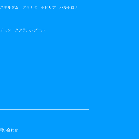
ステルダム
グラナダ
セビリア
バルセロナ
チミン
クアラルンプール
問い合わせ