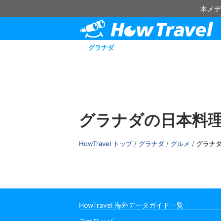
本メデ
グラナダ
グラナダの日本料
HowTravel トップ
/
グラナダ
/
グルメ
/
グラナ
HowTravel 海外データガイド一覧
ヨーロッパ