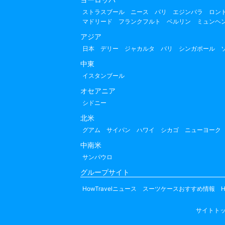
ストラスブール
ニース
パリ
エジンバラ
ロン
マドリード
フランクフルト
ベルリン
ミュンヘ
アジア
日本
デリー
ジャカルタ
バリ
シンガポール
中東
イスタンブール
オセアニア
シドニー
北米
グアム
サイパン
ハワイ
シカゴ
ニューヨーク
中南米
サンパウロ
グループサイト
HowTravelニュース
スーツケースおすすめ情報
H
サイトト