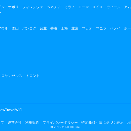
ドン
ナポリ
フィレンツェ
ベネチア
ミラノ
ローマ
スイス
ウィーン
アム
ン
ソウル
釜山
バンコク
台北
香港
上海
北京
マカオ
マニラ
ハノイ
ホー
ロサンゼルス
トロント
owTravelWiFi
ップ
運営会社
利用規約
プライバシーポリシー
特定商取引法に基づく表示
お
© 2015-2020 HIT Inc.