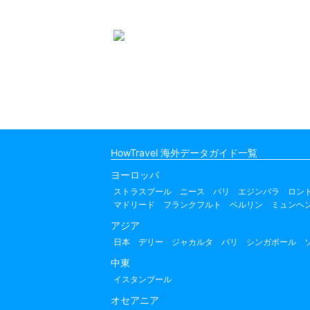
HowTravel 海外データガイド一覧
ヨーロッパ
ストラスブール
ニース
パリ
エジンバラ
ロン
マドリード
フランクフルト
ベルリン
ミュンヘ
アジア
日本
デリー
ジャカルタ
バリ
シンガポール
中東
イスタンブール
オセアニア