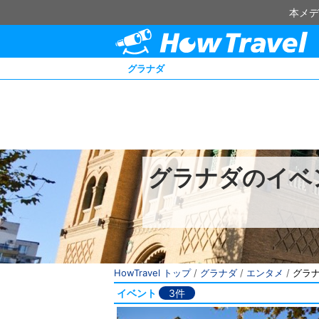
本メデ
グラナダ
グラナダのイベ
HowTravel トップ
/
グラナダ
/
エンタメ
/
グラ
イベント
3件