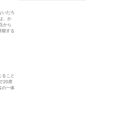
ないだろ
は、か
点から
堪能する
じること
で20席
客の一体