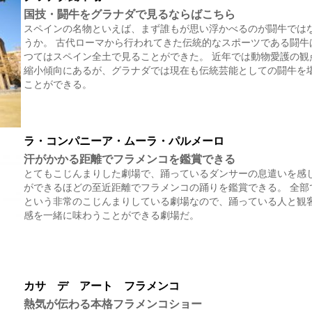
国技・闘牛をグラナダで見るならばこちら
スペインの名物といえば、まず誰もが思い浮かべるのが闘牛では
うか。 古代ローマから行われてきた伝統的なスポーツである闘牛
つてはスペイン全土で見ることができた。 近年では動物愛護の観
縮小傾向にあるが、グラナダでは現在も伝統芸能としての闘牛を
ことができる。
ラ・コンパニーア・ムーラ・パルメーロ
汗がかかる距離でフラメンコを鑑賞できる
とてもこじんまりした劇場で、踊っているダンサーの息遣いを感
ができるほどの至近距離でフラメンコの踊りを鑑賞できる。 全部
という非常のこじんまりしている劇場なので、踊っている人と観
感を一緒に味わうことができる劇場だ。
カサ デ アート フラメンコ
熱気が伝わる本格フラメンコショー