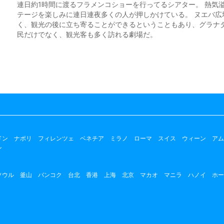
連日約1時間に渡るフラメンコショーを行ってるシアター。 熱気
テージを楽しみに連日連夜多くの人が押しかけている。 ヌエバ広
く、観光の後に立ち寄ることができるということもあり、グラナ
民だけでなく、観光客も多く訪れる劇場だ。
ドン
ナポリ
フィレンツェ
ベネチア
ミラノ
ローマ
スイス
ウィーン
アム
ン
ソウル
釜山
バンコク
台北
香港
上海
北京
マカオ
マニラ
ハノイ
ホー