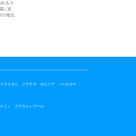
溢れるス
場に近
ダの地元
ステルダム
グラナダ
セビリア
バルセロナ
チミン
クアラルンプール