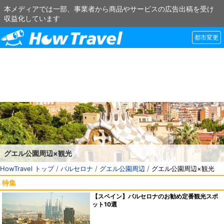
本メディアでは一部、事業者から商品やサービスの広告出稿を受け
収益化しています
都市変更
グエル公園周辺×観光
HowTravel トップ
/
バルセロナ
/
グエル公園周辺
/
グエル公園周辺×観光
特集
【スペイン】バルセロナのお勧め定番観光スポ
ット10選