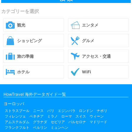
カテゴリーを選択
観光
エンタメ
ショッピング
グルメ
旅の準備
アクセス・交通
ホテル
WiFi
HowTravel 海外データガイド一覧
ヨーロッパ
ストラスブール
ニース
パリ
エジンバラ
ロンドン
ナポリ
フィレンツェ
ベネチア
ミラノ
ローマ
スイス
ウィーン
アムステルダム
グラナダ
セビリア
バルセロナ
マドリード
フランクフルト
ベルリン
ミュンヘン