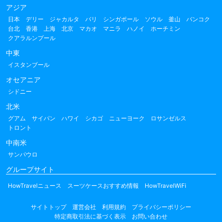
アジア
日本
デリー
ジャカルタ
バリ
シンガポール
ソウル
釜山
バンコク
台北
香港
上海
北京
マカオ
マニラ
ハノイ
ホーチミン
クアラルンプール
中東
イスタンブール
オセアニア
シドニー
北米
グアム
サイパン
ハワイ
シカゴ
ニューヨーク
ロサンゼルス
トロント
中南米
サンパウロ
グループサイト
HowTravelニュース
スーツケースおすすめ情報
HowTravelWiFi
サイトトップ
運営会社
利用規約
プライバシーポリシー
特定商取引法に基づく表示
お問い合わせ