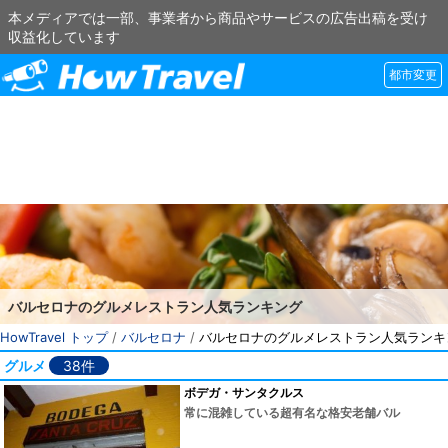
本メディアでは一部、事業者から商品やサービスの広告出稿を受け
収益化しています
都市変更
バルセロナのグルメレストラン人気ランキング
HowTravel トップ
/
バルセロナ
/
バルセロナのグルメレストラン人気ランキ
グルメ
38件
ボデガ・サンタクルス
常に混雑している超有名な格安老舗バル