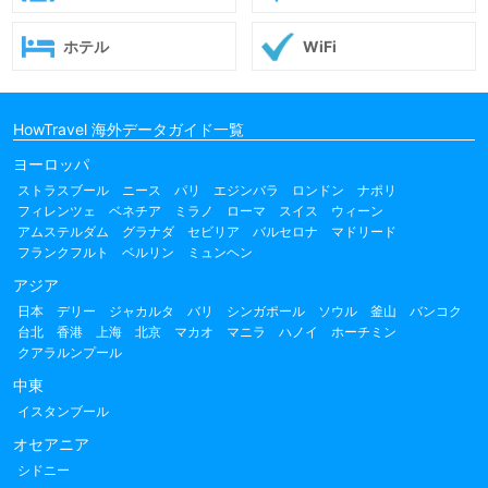
ホテル
WiFi
HowTravel 海外データガイド一覧
ヨーロッパ
ストラスブール
ニース
パリ
エジンバラ
ロンドン
ナポリ
フィレンツェ
ベネチア
ミラノ
ローマ
スイス
ウィーン
アムステルダム
グラナダ
セビリア
バルセロナ
マドリード
フランクフルト
ベルリン
ミュンヘン
アジア
日本
デリー
ジャカルタ
バリ
シンガポール
ソウル
釜山
バンコク
台北
香港
上海
北京
マカオ
マニラ
ハノイ
ホーチミン
クアラルンプール
中東
イスタンブール
オセアニア
シドニー