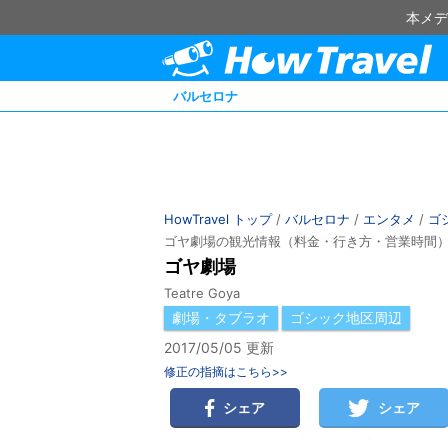
本メデ
バルセロナ
HowTravel トップ
/
バルセロナ
/
エンタメ
/
ゴ
ゴヤ劇場の観光情報（料金・行き方・営業時間
ゴヤ劇場
Teatre Goya
劇場・タブラオ
ゴシック地区周辺
2017/05/05 更新
修正の指摘はこちら>>
シェア
シェア