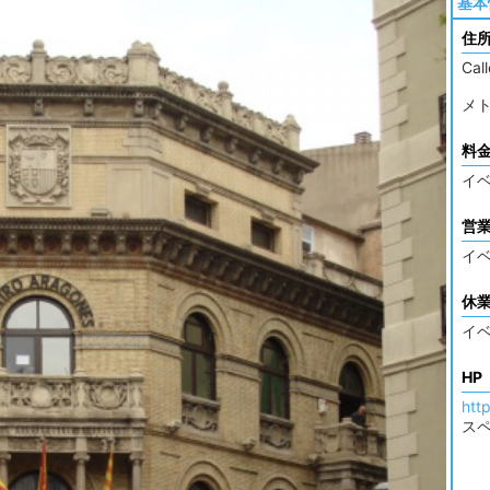
基本
住
Cal
メト
料
イ
営
イ
休
イ
HP
htt
ス