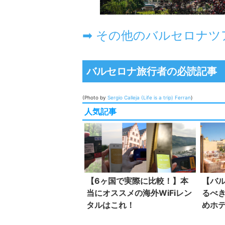
バルセロナ旅行者の必読記事
(Photo by
Sergio Calleja (Life is a trip)
Ferran
)
人気記事
【6ヶ国で実際に比較！】本
【バ
当にオススメの海外WiFiレン
るべ
タルはこれ！
めホ