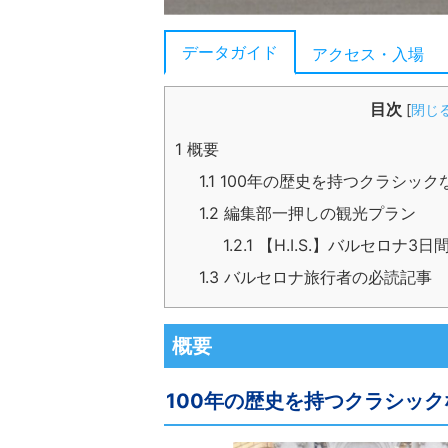
データガイド
アクセス・入場
目次
[
閉じ
1
概要
1.1
100年の歴史を持つクラシック
1.2
編集部一押しの観光プラン
1.2.1
【H.I.S.】バルセロナ3
1.3
バルセロナ旅行者の必読記事
概要
100年の歴史を持つクラシック