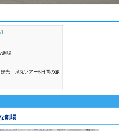
る
]
な劇場
日間観光、弾丸ツアー5日間の旅
な劇場