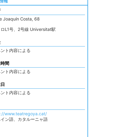
情報
所
le Joaquín Costa, 68
ロL1号、2号線 Universitat駅
金
ベント内容による
業時間
ベント内容による
業日
ベント内容による
p://www.teatregoya.cat/
ペイン語、カタルーニャ語