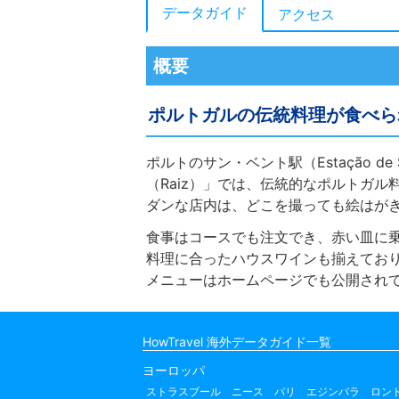
データガイド
アクセス
概要
ポルトガルの伝統料理が食べら
ポルトのサン・ベント駅（Estação d
（Raiz）」では、伝統的なポルトガ
ダンな店内は、どこを撮っても絵はが
食事はコースでも注文でき、赤い皿に
料理に合ったハウスワインも揃えてお
メニューはホームページでも公開され
HowTravel 海外データガイド一覧
ヨーロッパ
ストラスブール
ニース
パリ
エジンバラ
ロン