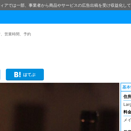
ィアでは一部、事業者から商品やサービスの広告出稿を受け収益化して
方、営業時間、予約
はてぶ
基本
住
Lar
料
メイ