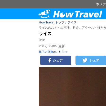
本メデ
HowTravel トップ
/
ライス
ライスのおすすめ料理、料金、アクセス・行き
ライス
Raiz
2017/05/05 更新
修正の指摘はこちら>>
シェア
シェア