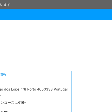
います
情報
所
go dos Loios nº8 Porto 4050338 Portugal
金
ンコースは€16-