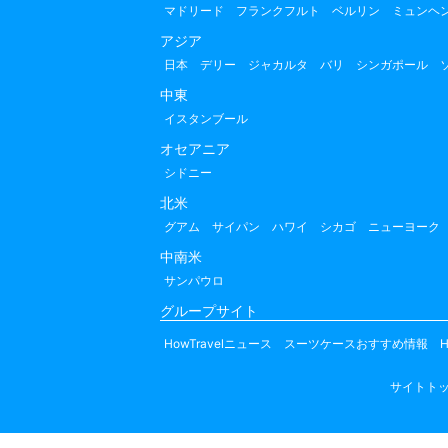
マドリード
フランクフルト
ベルリン
ミュンヘ
アジア
日本
デリー
ジャカルタ
バリ
シンガポール
中東
イスタンブール
オセアニア
シドニー
北米
グアム
サイパン
ハワイ
シカゴ
ニューヨーク
中南米
サンパウロ
グループサイト
HowTravelニュース
スーツケースおすすめ情報
H
サイトト