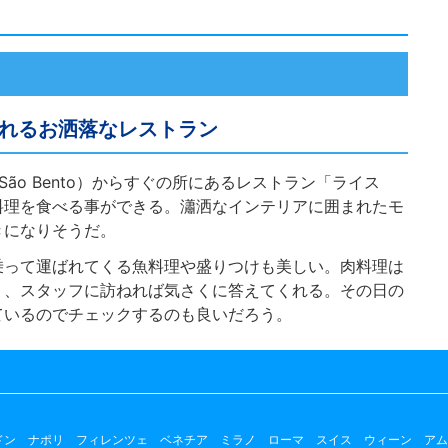
れるお洒落なレストラン
e São Bento）からすぐの所にあるレストラン「ライス
ル料理を食べる事ができる。瀟洒なインテリアに囲まれたモ
きになりそうだ。
乗って運ばれてくる魚料理や盛りつけも美しい。肉料理は
り、スタッフに訪ねれば気さくに答えてくれる。その日の
ているのでチェックするのも良いだろう。
ドン
ナポリ
フィレンツェ
ベネチア
ミラノ
ローマ
スイス
ウィーン
アム