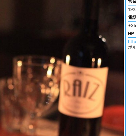
営
19:
電
+35
HP
htt
ポ