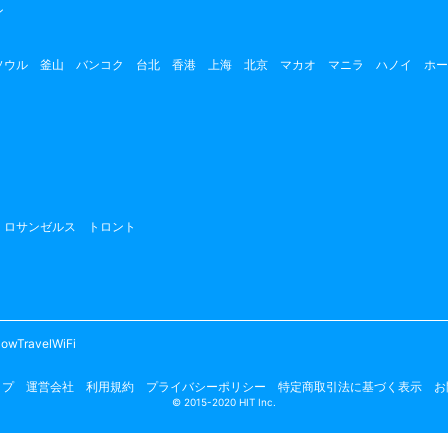
ン
ソウル
釜山
バンコク
台北
香港
上海
北京
マカオ
マニラ
ハノイ
ホー
ロサンゼルス
トロント
owTravelWiFi
ップ
運営会社
利用規約
プライバシーポリシー
特定商取引法に基づく表示
お
© 2015-2020 HIT Inc.