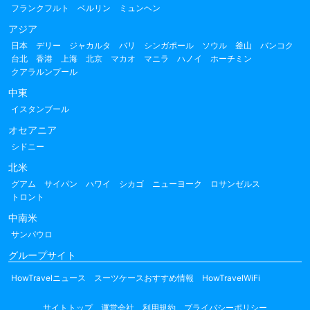
フランクフルト
ベルリン
ミュンヘン
アジア
日本
デリー
ジャカルタ
バリ
シンガポール
ソウル
釜山
バンコク
台北
香港
上海
北京
マカオ
マニラ
ハノイ
ホーチミン
クアラルンプール
中東
イスタンブール
オセアニア
シドニー
北米
グアム
サイパン
ハワイ
シカゴ
ニューヨーク
ロサンゼルス
トロント
中南米
サンパウロ
グループサイト
HowTravelニュース
スーツケースおすすめ情報
HowTravelWiFi
サイトトップ
運営会社
利用規約
プライバシーポリシー