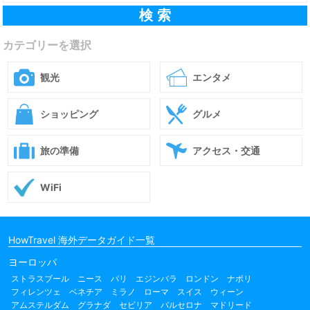
カテゴリーを選択
観光
エンタメ
ショッピング
グルメ
旅の準備
アクセス・交通
WiFi
HowTravel 海外データガイド一覧
ヨーロッパ
ストラスブール
ニース
パリ
エジンバラ
ロンドン
ナポリ
フィレンツェ
ベネチア
ミラノ
ローマ
スイス
ウィーン
アムステルダム
グラナダ
セビリア
バルセロナ
マドリード