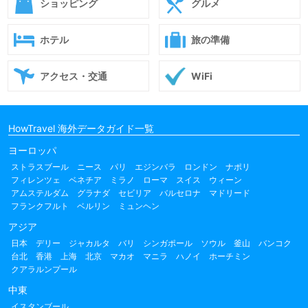
ショッピング
グルメ
ホテル
旅の準備
アクセス・交通
WiFi
HowTravel 海外データガイド一覧
ヨーロッパ
ストラスブール
ニース
パリ
エジンバラ
ロンドン
ナポリ
フィレンツェ
ベネチア
ミラノ
ローマ
スイス
ウィーン
アムステルダム
グラナダ
セビリア
バルセロナ
マドリード
フランクフルト
ベルリン
ミュンヘン
アジア
日本
デリー
ジャカルタ
バリ
シンガポール
ソウル
釜山
バンコク
台北
香港
上海
北京
マカオ
マニラ
ハノイ
ホーチミン
クアラルンプール
中東
イスタンブール