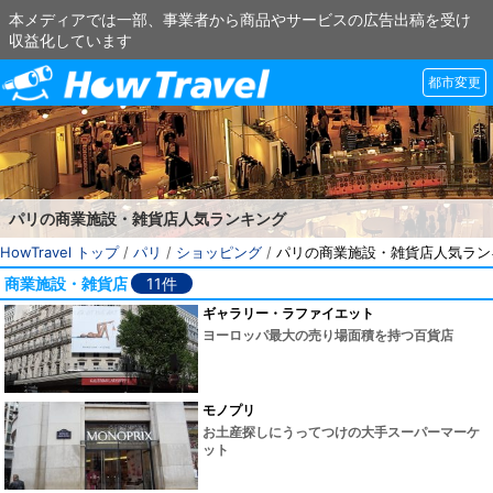
本メディアでは一部、事業者から商品やサービスの広告出稿を受け
収益化しています
都市変更
パリの商業施設・雑貨店人気ランキング
HowTravel トップ
/
パリ
/
ショッピング
/
パリの商業施設・雑貨店人気ラン
商業施設・雑貨店
11件
ギャラリー・ラファイエット
ヨーロッパ最大の売り場面積を持つ百貨店
モノプリ
お土産探しにうってつけの大手スーパーマーケ
ット