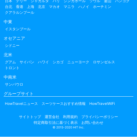
日本
デリー
ジャカルタ
バリ
シンガポール
ソウル
釜山
バンコク
台北
香港
上海
北京
マカオ
マニラ
ハノイ
ホーチミン
クアラルンプール
中東
イスタンブール
オセアニア
シドニー
北米
グアム
サイパン
ハワイ
シカゴ
ニューヨーク
ロサンゼルス
トロント
中南米
サンパウロ
グループサイト
HowTravelニュース
スーツケースおすすめ情報
HowTravelWiFi
サイトトップ
運営会社
利用規約
プライバシーポリシー
特定商取引法に基づく表示
お問い合わせ
© 2015-2020 HIT Inc.