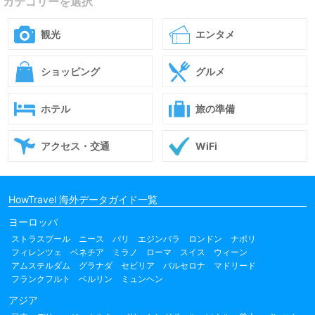
カテゴリーを選択
観光
エンタメ
ショッピング
グルメ
ホテル
旅の準備
アクセス・交通
WiFi
HowTravel 海外データガイド一覧
ヨーロッパ
ストラスブール
ニース
パリ
エジンバラ
ロンドン
ナポリ
フィレンツェ
ベネチア
ミラノ
ローマ
スイス
ウィーン
アムステルダム
グラナダ
セビリア
バルセロナ
マドリード
フランクフルト
ベルリン
ミュンヘン
アジア