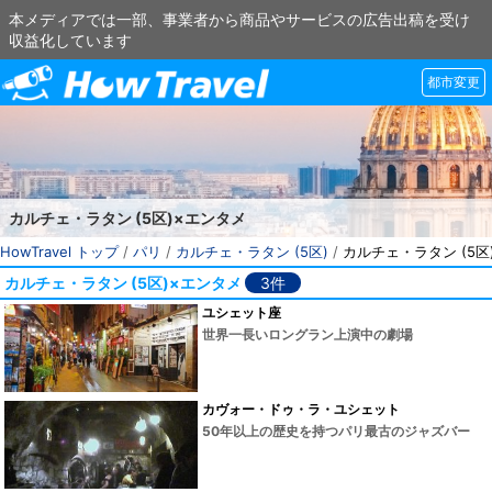
本メディアでは一部、事業者から商品やサービスの広告出稿を受け
収益化しています
都市変更
カルチェ・ラタン (5区)×エンタメ
HowTravel トップ
/
パリ
/
カルチェ・ラタン (5区)
/
カルチェ・ラタン (5区
カルチェ・ラタン (5区)×エンタメ
3件
ユシェット座
世界一長いロングラン上演中の劇場
カヴォー・ドゥ・ラ・ユシェット
50年以上の歴史を持つパリ最古のジャズバー