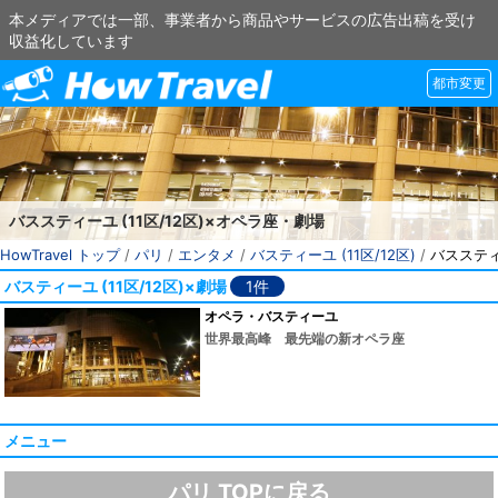
本メディアでは一部、事業者から商品やサービスの広告出稿を受け
収益化しています
都市変更
バススティーユ (11区/12区)×オペラ座・劇場
HowTravel トップ
/
パリ
/
エンタメ
/
バスティーユ (11区/12区)
/
バススティ
バスティーユ (11区/12区)×劇場
1件
オペラ・バスティーユ
世界最高峰 最先端の新オペラ座
メニュー
パリ TOPに戻る