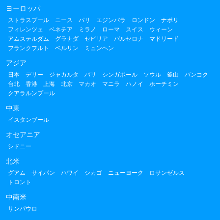
ヨーロッパ
ストラスブール
ニース
パリ
エジンバラ
ロンドン
ナポリ
フィレンツェ
ベネチア
ミラノ
ローマ
スイス
ウィーン
アムステルダム
グラナダ
セビリア
バルセロナ
マドリード
フランクフルト
ベルリン
ミュンヘン
アジア
日本
デリー
ジャカルタ
バリ
シンガポール
ソウル
釜山
バンコク
台北
香港
上海
北京
マカオ
マニラ
ハノイ
ホーチミン
クアラルンプール
中東
イスタンブール
オセアニア
シドニー
北米
グアム
サイパン
ハワイ
シカゴ
ニューヨーク
ロサンゼルス
トロント
中南米
サンパウロ