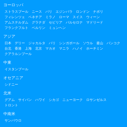
ヨーロッパ
ストラスブール
ニース
パリ
エジンバラ
ロンドン
ナポリ
フィレンツェ
ベネチア
ミラノ
ローマ
スイス
ウィーン
アムステルダム
グラナダ
セビリア
バルセロナ
マドリード
フランクフルト
ベルリン
ミュンヘン
アジア
日本
デリー
ジャカルタ
バリ
シンガポール
ソウル
釜山
バンコク
台北
香港
上海
北京
マカオ
マニラ
ハノイ
ホーチミン
クアラルンプール
中東
イスタンブール
オセアニア
シドニー
北米
グアム
サイパン
ハワイ
シカゴ
ニューヨーク
ロサンゼルス
トロント
中南米
サンパウロ