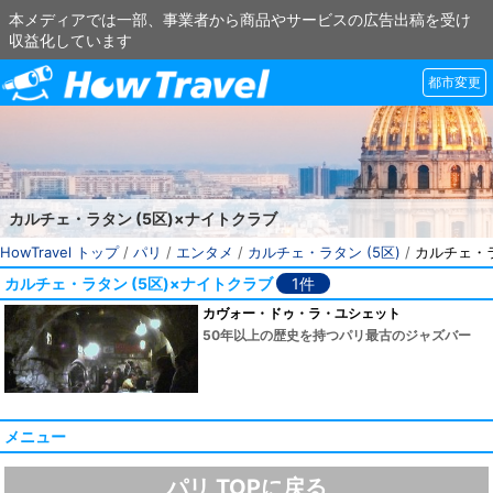
本メディアでは一部、事業者から商品やサービスの広告出稿を受け
収益化しています
都市変更
カルチェ・ラタン (5区)×ナイトクラブ
HowTravel トップ
/
パリ
/
エンタメ
/
カルチェ・ラタン (5区)
/
カルチェ・ラ
カルチェ・ラタン (5区)×ナイトクラブ
1件
カヴォー・ドゥ・ラ・ユシェット
50年以上の歴史を持つパリ最古のジャズバー
メニュー
パリ TOPに戻る