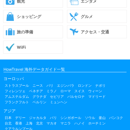
観光
エンタメ
ショッピング
グルメ
旅の準備
アクセス・交通
WiFi
HowTravel 海外データガイド一覧
ヨーロッパ
ストラスブール
ニース
パリ
エジンバラ
ロンドン
ナポリ
フィレンツェ
ベネチア
ミラノ
ローマ
スイス
ウィーン
アムステルダム
グラナダ
セビリア
バルセロナ
マドリード
フランクフルト
ベルリン
ミュンヘン
アジア
日本
デリー
ジャカルタ
バリ
シンガポール
ソウル
釜山
バンコク
台北
香港
上海
北京
マカオ
マニラ
ハノイ
ホーチミン
クアラルンプール