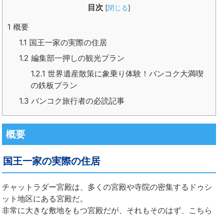
目次
[
閉じる
]
1
概要
1.1
国王一家の実際の住居
1.2
編集部一押しの観光プラン
1.2.1
世界遺産散策に象乗り体験！バンコク大満喫
の鉄板プラン
1.3
バンコク旅行者の必読記事
概要
国王一家の実際の住居
チャットラダー宮殿は、多くの宮殿や寺院の密集するドゥシ
ット地区にある宮殿だ。
非常に大きな敷地をもつ宮殿だが、それもそのはず、こちら