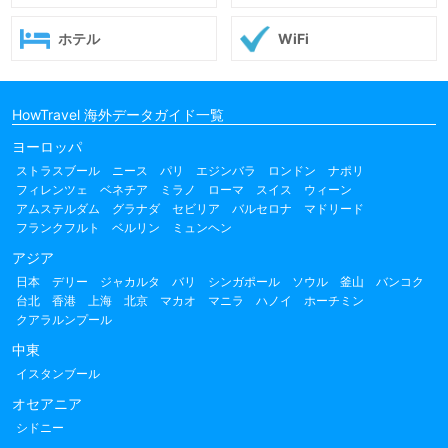
ホテル
WiFi
HowTravel 海外データガイド一覧
ヨーロッパ
ストラスブール
ニース
パリ
エジンバラ
ロンドン
ナポリ
フィレンツェ
ベネチア
ミラノ
ローマ
スイス
ウィーン
アムステルダム
グラナダ
セビリア
バルセロナ
マドリード
フランクフルト
ベルリン
ミュンヘン
アジア
日本
デリー
ジャカルタ
バリ
シンガポール
ソウル
釜山
バンコク
台北
香港
上海
北京
マカオ
マニラ
ハノイ
ホーチミン
クアラルンプール
中東
イスタンブール
オセアニア
シドニー