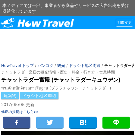
本メディアでは一部、事業者から商品やサービスの広告出稿を受け
収益化しています
都市変更
HowTravel トップ
/
バンコク
/
観光
/
ドゥシト地区周辺
/
チャットラダー
チャットラダー宮殿の観光情報（歴史・料金・行き方・営業時間）
チャットラダー宮殿 (チャットラダーキュウデン)
พระตำหนักจิตรลดารโหฐาน (プララチャワン チャットラダー)
建築物
ドゥシト地区周辺
2017/05/05 更新
修正の指摘はこちら>>